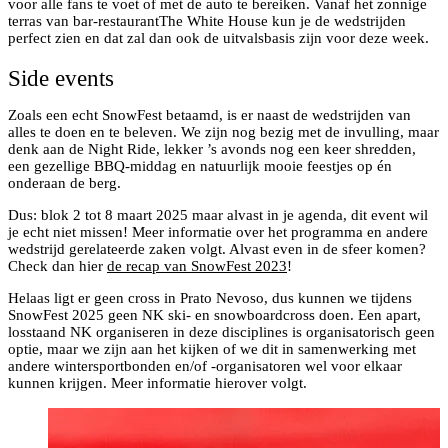
voor alle fans te voet of met de auto te bereiken. Vanaf het zonnige
terras van bar-restaurantThe White House kun je de wedstrijden
perfect zien en dat zal dan ook de uitvalsbasis zijn voor deze week.
Side events
Zoals een echt SnowFest betaamd, is er naast de wedstrijden van
alles te doen en te beleven. We zijn nog bezig met de invulling, maar
denk aan de Night Ride, lekker ’s avonds nog een keer shredden,
een gezellige BBQ-middag en natuurlijk mooie feestjes op én
onderaan de berg.
Dus: blok 2 tot 8 maart 2025 maar alvast in je agenda, dit event wil
je echt niet missen! Meer informatie over het programma en andere
wedstrijd gerelateerde zaken volgt. Alvast even in de sfeer komen?
Check dan hier
de recap van SnowFest 2023
!
Helaas ligt er geen cross in Prato Nevoso, dus kunnen we tijdens
SnowFest 2025 geen NK ski- en snowboardcross doen. Een apart,
losstaand NK organiseren in deze disciplines is organisatorisch geen
optie, maar we zijn aan het kijken of we dit in samenwerking met
andere wintersportbonden en/of -organisatoren wel voor elkaar
kunnen krijgen. Meer informatie hierover volgt.