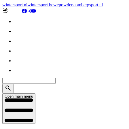
wintersport.nl
wintersport.be
wepowder.com
bergsport.nl
Open main menu