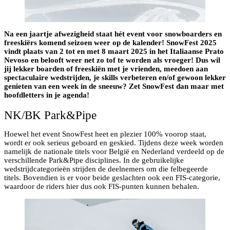
Na een jaartje afwezigheid staat hét event voor snowboarders en
freeskiërs komend seizoen weer op de kalender! SnowFest 2025
vindt plaats van 2 tot en met 8 maart 2025 in het Italiaanse Prato
Nevoso en belooft weer net zo tof te worden als vroeger! Dus wil
jij lekker boarden of freeskiën met je vrienden, meedoen aan
spectaculaire wedstrijden, je skills verbeteren en/of gewoon lekker
genieten van een week in de sneeuw? Zet SnowFest dan maar met
hoofdletters in je agenda!
NK/BK Park&Pipe
Hoewel het event SnowFest heet en plezier 100% voorop staat,
wordt er ook serieus geboard en geskied. Tijdens deze week worden
namelijk de nationale titels voor België en Nederland verdeeld op de
verschillende Park&Pipe disciplines. In de gebruikelijke
wedstrijdcategorieën strijden de deelnemers om die felbegeerde
titels. Bovendien is er voor beide geslachten ook een FIS-categorie,
waardoor de riders hier dus ook FIS-punten kunnen behalen.