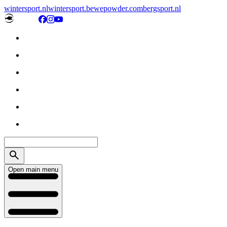
wintersport.nl
wintersport.be
wepowder.com
bergsport.nl
Open main menu