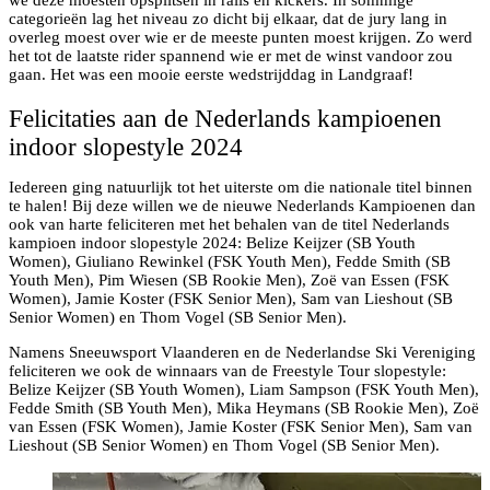
we deze moesten opsplitsen in rails en kickers. In sommige
categorieën lag het niveau zo dicht bij elkaar, dat de jury lang in
overleg moest over wie er de meeste punten moest krijgen. Zo werd
het tot de laatste rider spannend wie er met de winst vandoor zou
gaan. Het was een mooie eerste wedstrijddag in Landgraaf!
Felicitaties aan de Nederlands kampioenen
indoor slopestyle 2024
Iedereen ging natuurlijk tot het uiterste om die nationale titel binnen
te halen! Bij deze willen we de nieuwe Nederlands Kampioenen dan
ook van harte feliciteren met het behalen van de titel Nederlands
kampioen indoor slopestyle 2024: Belize Keijzer (SB Youth
Women), Giuliano Rewinkel (FSK Youth Men), Fedde Smith (SB
Youth Men), Pim Wiesen (SB Rookie Men), Zoë van Essen (FSK
Women), Jamie Koster (FSK Senior Men), Sam van Lieshout (SB
Senior Women) en Thom Vogel (SB Senior Men).
Namens Sneeuwsport Vlaanderen en de Nederlandse Ski Vereniging
feliciteren we ook de winnaars van de Freestyle Tour slopestyle:
Belize Keijzer (SB Youth Women), Liam Sampson (FSK Youth Men),
Fedde Smith (SB Youth Men), Mika Heymans (SB Rookie Men), Zoë
van Essen (FSK Women), Jamie Koster (FSK Senior Men), Sam van
Lieshout (SB Senior Women) en Thom Vogel (SB Senior Men).