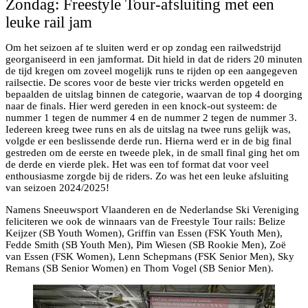
Zondag: Freestyle Tour-afsluiting met een
leuke rail jam
Om het seizoen af te sluiten werd er op zondag een railwedstrijd
georganiseerd in een jamformat. Dit hield in dat de riders 20 minuten
de tijd kregen om zoveel mogelijk runs te rijden op een aangegeven
railsectie. De scores voor de beste vier tricks werden opgeteld en
bepaalden de uitslag binnen de categorie, waarvan de top 4 doorging
naar de finals. Hier werd gereden in een knock-out systeem: de
nummer 1 tegen de nummer 4 en de nummer 2 tegen de nummer 3.
Iedereen kreeg twee runs en als de uitslag na twee runs gelijk was,
volgde er een beslissende derde run. Hierna werd er in de big final
gestreden om de eerste en tweede plek, in de small final ging het om
de derde en vierde plek. Het was een tof format dat voor veel
enthousiasme zorgde bij de riders. Zo was het een leuke afsluiting
van seizoen 2024/2025!
Namens Sneeuwsport Vlaanderen en de Nederlandse Ski Vereniging
feliciteren we ook de winnaars van de Freestyle Tour rails: Belize
Keijzer (SB Youth Women), Griffin van Essen (FSK Youth Men),
Fedde Smith (SB Youth Men), Pim Wiesen (SB Rookie Men), Zoë
van Essen (FSK Women), Lenn Schepmans (FSK Senior Men), Sky
Remans (SB Senior Women) en Thom Vogel (SB Senior Men).