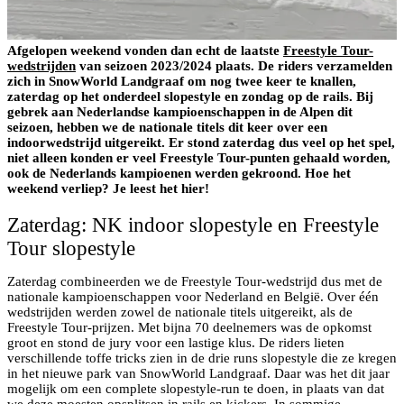
Afgelopen weekend vonden dan echt de laatste
Freestyle Tour-
wedstrijden
van seizoen 2023/2024 plaats. De riders verzamelden
zich in SnowWorld Landgraaf om nog twee keer te knallen,
zaterdag op het onderdeel slopestyle en zondag op de rails. Bij
gebrek aan Nederlandse kampioenschappen in de Alpen dit
seizoen, hebben we de nationale titels dit keer over een
indoorwedstrijd uitgereikt. Er stond zaterdag dus veel op het spel,
niet alleen konden er veel Freestyle Tour-punten gehaald worden,
ook de Nederlands kampioenen werden gekroond. Hoe het
weekend verliep? Je leest het hier!
Zaterdag: NK indoor slopestyle en Freestyle
Tour slopestyle
Zaterdag combineerden we de Freestyle Tour-wedstrijd dus met de
nationale kampioenschappen voor Nederland en België. Over één
wedstrijden werden zowel de nationale titels uitgereikt, als de
Freestyle Tour-prijzen. Met bijna 70 deelnemers was de opkomst
groot en stond de jury voor een lastige klus. De riders lieten
verschillende toffe tricks zien in de drie runs slopestyle die ze kregen
in het nieuwe park van SnowWorld Landgraaf. Daar was het dit jaar
mogelijk om een complete slopestyle-run te doen, in plaats van dat