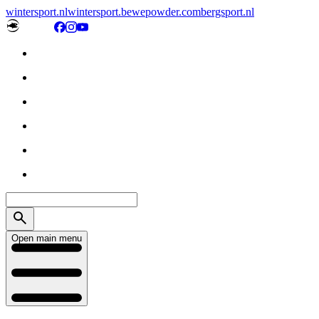
wintersport.nl
wintersport.be
wepowder.com
bergsport.nl
Open main menu