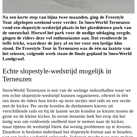
Na een korte stop van bijna twee maanden, ging de Freestyle
Tour afgelopen weekend weer verder. In SnowWorld Terneuzen
vond een slopestyle-wedstrijd plaats in het gloednieuwe park van
de sneeuwhal. Hoewel het park voor de nodige uitdaging zorgde,
gingen de riders deze vol enthousiasme aan. Dat resulteerde in
toffe tricks, waardoor de jury af en toe voor een lastige klus
stond. De Freestyle Tour in Terneuzen was de één na laatste van
het seizoen, volgende week staan de finals gepland in SnowWorld
Landgraaf.
Echte slopestyle-wedstrijd mogelijk in
Terneuzen
SnowWorld Terneuzen is een van de weinige indoorhallen waar we
een echte slopestyle-wedstrijd kunnen organiseren, oftewel in één
run doen de riders hun tricks op twee secties met rails en een sectie
met de kicker. Per sectie konden de deelnemers kiezen uit
verschillende rails en bij de laatste sectie konden ze kiezen tussen de
grote en de kleine kicker. In eerste instantie leek het erop dat het
lastig was om voldoende snelheid mee te nemen naar de kicker,
maar tijdens de wedstrijd bleek dat weinig problemen op te leveren.
Daardoor is besloten inderdaad het slopestyle-format aan te houden,