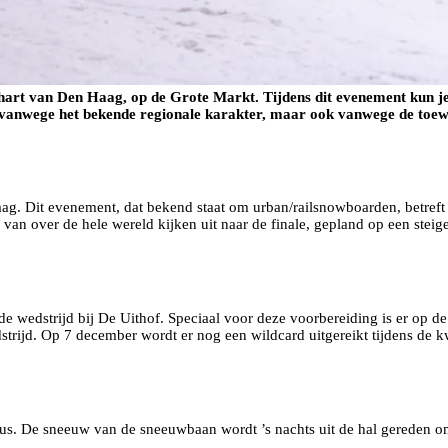
 hart van Den Haag, op de Grote Markt. Tijdens dit evenement kun j
ozen vanwege het bekende regionale karakter, maar ook vanwege de t
Haag. Dit evenement, dat bekend staat om urban/railsnowboarden, betref
 van over de hele wereld kijken uit naar de finale, gepland op een ste
 de wedstrijd bij De Uithof. Speciaal voor deze voorbereiding is er op 
trijd. Op 7 december wordt er nog een wildcard uitgereikt tijdens de kwa
klus. De sneeuw van de sneeuwbaan wordt ’s nachts uit de hal gereden o