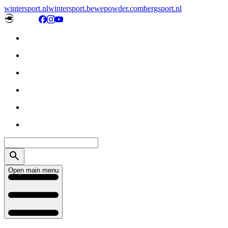
wintersport.nl
wintersport.be
wepowder.com
bergsport.nl
Open main menu