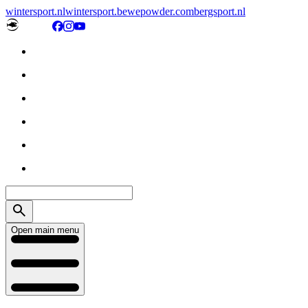
wintersport.nl
wintersport.be
wepowder.com
bergsport.nl
Open main menu