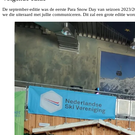
De september-editie was de eerste Para Snow Day van seizoen 2023/202
we die uiteraard met jullie communiceren. Dit zal een grote editie w