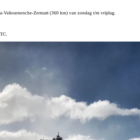
inia-Valtournenche-Zermatt (360 km) van zondag t/m vrijdag.
HTC.