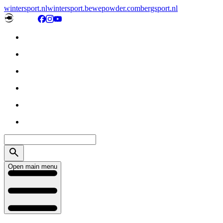
wintersport.nl
wintersport.be
wepowder.com
bergsport.nl
Open main menu