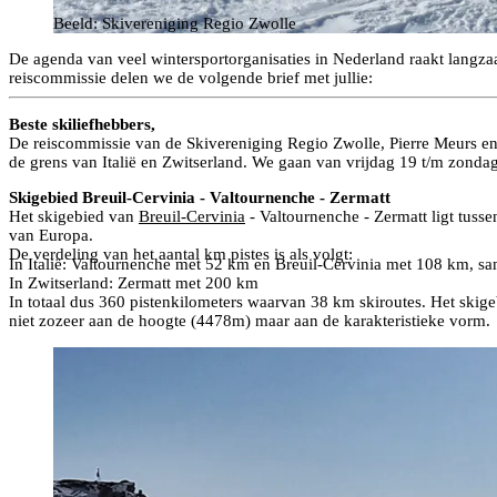
Beeld: Skivereniging Regio Zwolle
De agenda van veel wintersportorganisaties in Nederland raakt langza
reiscommissie delen we de volgende brief met jullie:
Beste skiliefhebbers,
De reiscommissie van de Skivereniging Regio Zwolle, Pierre Meurs en 
de grens van Italië en Zwitserland. We gaan van vrijdag 19 t/m zondag 
Skigebied Breuil-Cervinia - Valtournenche - Zermatt
Het skigebied van
Breuil-Cervinia
- Valtournenche - Zermatt ligt tuss
van Europa.
De verdeling van het aantal km pistes is als volgt:
In Italië: Valtournenche met 52 km en Breuil-Cervinia met 108 km, 
In Zwitserland: Zermatt met 200 km
In totaal dus 360 pistenkilometers waarvan 38 km skiroutes. Het skige
niet zozeer aan de hoogte (4478m) maar aan de karakteristieke vorm.