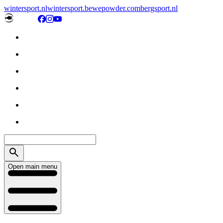
wintersport.nl
wintersport.be
wepowder.com
bergsport.nl
Open main menu