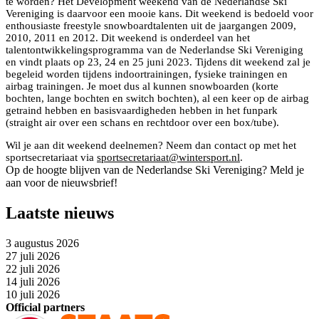
te worden? Het Development weekend van de Nederlandse Ski
Vereniging is daarvoor een mooie kans. Dit weekend is bedoeld voor
enthousiaste freestyle snowboardtalenten uit de jaargangen 2009,
2010, 2011 en 2012. Dit weekend is onderdeel van het
talentontwikkelingsprogramma van de Nederlandse Ski Vereniging
en vindt plaats op 23, 24 en 25 juni 2023. Tijdens dit weekend zal je
begeleid worden tijdens indoortrainingen, fysieke trainingen en
airbag trainingen. Je moet dus al kunnen snowboarden (korte
bochten, lange bochten en switch bochten), al een keer op de airbag
getraind hebben en basisvaardigheden hebben in het funpark
(straight air over een schans en rechtdoor over een box/tube).
Wil je aan dit weekend deelnemen? Neem dan contact op met het
sportsecretariaat via
sportsecretariaat@wintersport.nl
.
Op de hoogte blijven van de Nederlandse Ski Vereniging? Meld je
aan voor de nieuwsbrief!
Laatste nieuws
3 augustus 2026
27 juli 2026
22 juli 2026
14 juli 2026
10 juli 2026
Official partners