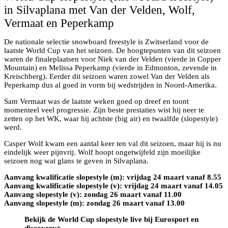
in Silvaplana met Van der Velden, Wolf,
Vermaat en Peperkamp
De nationale selectie snowboard freestyle is Zwitserland voor de
laatste World Cup van het seizoen. De hoogtepunten van dit seizoen
waren de finaleplaatsen voor Niek van der Velden (vierde in Copper
Mountain) en Melissa Peperkamp (vierde in Edmonton, zevende in
Kreischberg). Eerder dit seizoen waren zowel Van der Velden als
Peperkamp dus al goed in vorm bij wedstrijden in Noord-Amerika.
Sam Vermaat was de laatste weken goed op dreef en toont
momenteel veel progressie. Zijn beste prestaties wist hij neer te
zetten op het WK, waar hij achtste (big air) en twaalfde (slopestyle)
werd.
Casper Wolf kwam een aantal keer ten val dit seizoen, maar hij is nu
eindelijk weer pijnvrij. Wolf hoopt ongetwijfeld zijn moeilijke
seizoen nog wat glans te geven in Silvaplana.
Aanvang kwalificatie slopestyle (m): vrijdag 24 maart vanaf 8.55
Aanvang kwalificatie slopestyle (v): vrijdag 24 maart vanaf 14.05
Aanvang slopestyle (v): zondag 26 maart vanaf 11.00
Aanvang slopestyle (m): zondag 26 maart vanaf 13.00
Bekijk de World Cup slopestyle live bij Eurosport en
discovery+