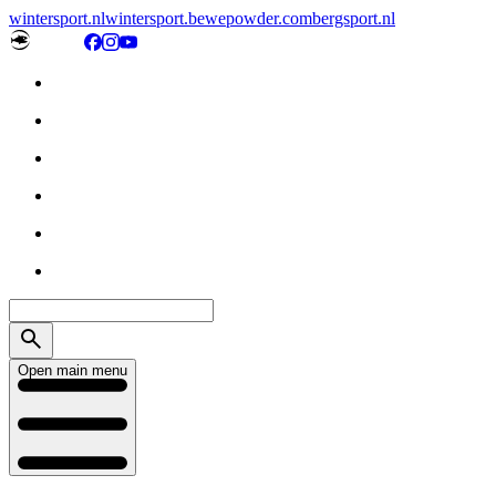
wintersport.nl
wintersport.be
wepowder.com
bergsport.nl
Open main menu