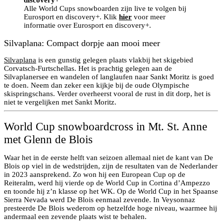
Alle World Cups snowboarden zijn live te volgen bij
Eurosport en discovery+. Klik
hier
voor meer
informatie over Eurosport en discovery+.
Silvaplana: Compact dorpje aan mooi meer
Silvaplana
is een gunstig gelegen plaats vlakbij het skigebied
Corvatsch-Furtschellas. Het is prachtig gelegen aan de
Silvaplanersee en wandelen of langlaufen naar Sankt Moritz is goed
te doen. Neem dan zeker een kijkje bij de oude Olympische
skispringschans. Verder overheerst vooral de rust in dit dorp, het is
niet te vergelijken met Sankt Moritz.
World Cup snowboardcross in Mt. St. Anne
met Glenn de Blois
Waar het in de eerste helft van seizoen allemaal niet de kant van De
Blois op viel in de wedstrijden, zijn de resultaten van de Nederlander
in 2023 aansprekend. Zo won hij een European Cup op de
Reiteralm, werd hij vierde op de World Cup in Cortina d’Ampezzo
en toonde hij z’n klasse op het WK. Op de World Cup in het Spaanse
Sierra Nevada werd De Blois eenmaal zevende. In Veysonnaz
presteerde De Blois wederom op hetzelfde hoge niveau, waarmee hij
andermaal een zevende plaats wist te behalen.