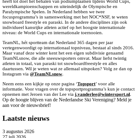
heeft tot doel het behalen van podiumplaatsen tijdens World Cups,
wereldkampioenschappen en uiteindelijk de Olympische en
Paralympische Spelen. In Nederland hebben we twee
focusprogramma’s in samenwerking met het NOC*NSF, te weten
snowboard freestyle en paraski. In de andere disciplines zijn ook
individueel kansrijke atleten actief op het hoogste internationale
niveau: de World Cups en internationale toernooien.
TeamNL, hét sportteam dat Nederland 365 dagen per jaar
vertegenwoordigt op internationaal topniveau, bestaat al sinds 2016.
Maar vanaf deze winter kent het een eigen subdivisie genaamd
TeamNLsnow, die alle sneeuwsporters omvat. Maar liefst twintig
atleten in totaal, van paraski tot snowboardfreestyle en alles
daartussen. Wil je weten wat ze allemaal uitspoken? Volg ze dan op
Instagram via
@TeamNLsnow
.
Neem eens een kijkje op onze pagina ‘
Topsport
’ voor alle
informatie. Voor vragen over de topsportprogramma’s kun je contact
opnemen met Jeroen van der Lee via
j.vanderlee@wintersport.nl
.
Op de hoogte blijven van de Nederlandse Ski Vereniging? Meld je
aan voor de nieuwsbrief!
Laatste nieuws
3 augustus 2026
27 juli 2026