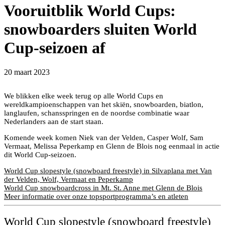
Vooruitblik World Cups:
snowboarders sluiten World
Cup-seizoen af
Niek van der Velden en Melissa Peperkamp eerder dit
20 maart 2023
seizoen. Beeld: Buchholz/ FIS Snowboard
We blikken elke week terug op alle World Cups en
wereldkampioenschappen van het skiën, snowboarden, biatlon,
langlaufen, schansspringen en de noordse combinatie waar
Nederlanders aan de start staan.
Komende week komen Niek van der Velden, Casper Wolf, Sam
Vermaat, Melissa Peperkamp en Glenn de Blois nog eenmaal in actie
dit World Cup-seizoen.
World Cup slopestyle (snowboard freestyle) in Silvaplana met Van
der Velden, Wolf, Vermaat en Peperkamp
World Cup snowboardcross in Mt. St. Anne met Glenn de Blois
Meer informatie over onze topsportprogramma’s en atleten
World Cup slopestyle (snowboard freestyle)