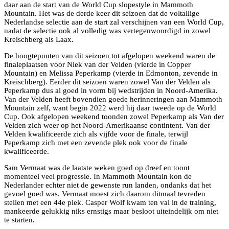
daar aan de start van de World Cup slopestyle in Mammoth
Mountain. Het was de derde keer dit seizoen dat de voltallige
Nederlandse selectie aan de start zal verschijnen van een World Cup,
nadat de selectie ook al volledig was vertegenwoordigd in zowel
Kreischberg als Laax.
De hoogtepunten van dit seizoen tot afgelopen weekend waren de
finaleplaatsen voor Niek van der Velden (vierde in Copper
Mountain) en Melissa Peperkamp (vierde in Edmonton, zevende in
Kreischberg). Eerder dit seizoen waren zowel Van der Velden als
Peperkamp dus al goed in vorm bij wedstrijden in Noord-Amerika.
Van der Velden heeft bovendien goede herinneringen aan Mammoth
Mountain zelf, want begin 2022 werd hij daar tweede op de World
Cup. Ook afgelopen weekend toonden zowel Peperkamp als Van der
Velden zich weer op het Noord-Amerikaanse contintent. Van der
Velden kwalificeerde zich als vijfde voor de finale, terwijl
Peperkamp zich met een zevende plek ook voor de finale
kwalificeerde.
Sam Vermaat was de laatste weken goed op dreef en toont
momenteel veel progressie. In Mammoth Mountain kon de
Nederlander echter niet de gewenste run landen, ondanks dat het
gevoel goed was. Vermaat moest zich daarom ditmaal tevreden
stellen met een 44e plek. Casper Wolf kwam ten val in de training,
mankeerde gelukkig niks ernstigs maar besloot uiteindelijk om niet
te starten.