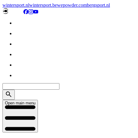
wintersport.nl
wintersport.be
wepowder.com
bergsport.nl
Open main menu