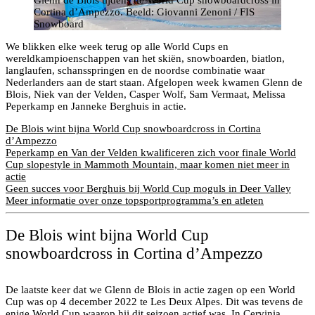
Glenn de Blois tijdens de World Cup snowboardcross in
Cortina d’Ampezzo. Beeld: Giovanni Zenoni / FIS
Snowboard
We blikken elke week terug op alle World Cups en
wereldkampioenschappen van het skiën, snowboarden, biatlon,
langlaufen, schansspringen en de noordse combinatie waar
Nederlanders aan de start staan. Afgelopen week kwamen Glenn de
Blois, Niek van der Velden, Casper Wolf, Sam Vermaat, Melissa
Peperkamp en Janneke Berghuis in actie.
De Blois wint bijna World Cup snowboardcross in Cortina
d’Ampezzo
Peperkamp en Van der Velden kwalificeren zich voor finale World
Cup slopestyle in Mammoth Mountain, maar komen niet meer in
actie
Geen succes voor Berghuis bij World Cup moguls in Deer Valley
Meer informatie over onze topsportprogramma’s en atleten
De Blois wint bijna World Cup
Glenn de Blois tijdens de World Cup snowboardcross in
snowboardcross in Cortina d’Ampezzo
Cortina d’Ampezzo. Beeld: Giovanni Zenoni / FIS
Snowboard
De laatste keer dat we Glenn de Blois in actie zagen op een World
Cup was op 4 december 2022 te Les Deux Alpes. Dit was tevens de
enige World Cup waarop hij dit seizoen actief was. In Cervinia,