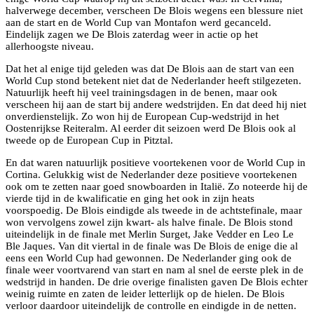
halverwege december, verscheen De Blois wegens een blessure niet
aan de start en de World Cup van Montafon werd gecanceld.
Eindelijk zagen we De Blois zaterdag weer in actie op het
allerhoogste niveau.
Dat het al enige tijd geleden was dat De Blois aan de start van een
World Cup stond betekent niet dat de Nederlander heeft stilgezeten.
Natuurlijk heeft hij veel trainingsdagen in de benen, maar ook
verscheen hij aan de start bij andere wedstrijden. En dat deed hij niet
onverdienstelijk. Zo won hij de European Cup-wedstrijd in het
Oostenrijkse Reiteralm. Al eerder dit seizoen werd De Blois ook al
tweede op de European Cup in Pitztal.
En dat waren natuurlijk positieve voortekenen voor de World Cup in
Cortina. Gelukkig wist de Nederlander deze positieve voortekenen
ook om te zetten naar goed snowboarden in Italië. Zo noteerde hij de
vierde tijd in de kwalificatie en ging het ook in zijn heats
voorspoedig. De Blois eindigde als tweede in de achtstefinale, maar
won vervolgens zowel zijn kwart- als halve finale. De Blois stond
uiteindelijk in de finale met Merlin Surget, Jake Vedder en Leo Le
Ble Jaques. Van dit viertal in de finale was De Blois de enige die al
eens een World Cup had gewonnen. De Nederlander ging ook de
finale weer voortvarend van start en nam al snel de eerste plek in de
wedstrijd in handen. De drie overige finalisten gaven De Blois echter
weinig ruimte en zaten de leider letterlijk op de hielen. De Blois
verloor daardoor uiteindelijk de controlle en eindigde in de netten.