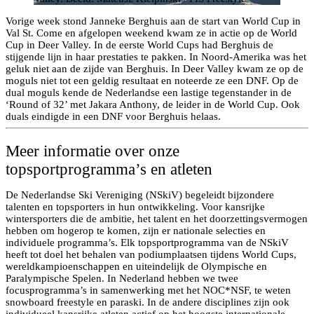
Vorige week stond Janneke Berghuis aan de start van World Cup in
Val St. Come en afgelopen weekend kwam ze in actie op de World
Cup in Deer Valley. In de eerste World Cups had Berghuis de
stijgende lijn in haar prestaties te pakken. In Noord-Amerika was het
geluk niet aan de zijde van Berghuis. In Deer Valley kwam ze op de
moguls niet tot een geldig resultaat en noteerde ze een DNF. Op de
dual moguls kende de Nederlandse een lastige tegenstander in de
‘Round of 32’ met Jakara Anthony, de leider in de World Cup. Ook
duals eindigde in een DNF voor Berghuis helaas.
Meer informatie over onze
topsportprogramma’s en atleten
De Nederlandse Ski Vereniging (NSkiV) begeleidt bijzondere
talenten en topsporters in hun ontwikkeling. Voor kansrijke
wintersporters die de ambitie, het talent en het doorzettingsvermogen
hebben om hogerop te komen, zijn er nationale selecties en
individuele programma’s. Elk topsportprogramma van de NSkiV
heeft tot doel het behalen van podiumplaatsen tijdens World Cups,
wereldkampioenschappen en uiteindelijk de Olympische en
Paralympische Spelen. In Nederland hebben we twee
focusprogramma’s in samenwerking met het NOC*NSF, te weten
snowboard freestyle en paraski. In de andere disciplines zijn ook
individueel kansrijke atleten actief op het hoogste internationale