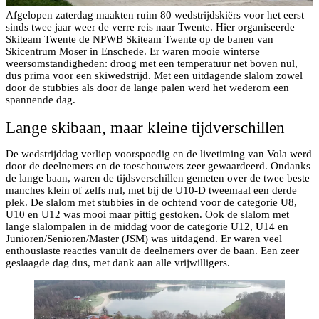
Afgelopen zaterdag maakten ruim 80 wedstrijdskiërs voor het eerst
sinds twee jaar weer de verre reis naar Twente. Hier organiseerde
Skiteam Twente de NPWB Skiteam Twente op de banen van
Skicentrum Moser in Enschede. Er waren mooie winterse
weersomstandigheden: droog met een temperatuur net boven nul,
dus prima voor een skiwedstrijd. Met een uitdagende slalom zowel
door de stubbies als door de lange palen werd het wederom een
spannende dag.
Lange skibaan, maar kleine tijdverschillen
De wedstrijddag verliep voorspoedig en de livetiming van Vola werd
door de deelnemers en de toeschouwers zeer gewaardeerd. Ondanks
de lange baan, waren de tijdsverschillen gemeten over de twee beste
manches klein of zelfs nul, met bij de U10-D tweemaal een derde
plek. De slalom met stubbies in de ochtend voor de categorie U8,
U10 en U12 was mooi maar pittig gestoken. Ook de slalom met
lange slalompalen in de middag voor de categorie U12, U14 en
Junioren/Senioren/Master (JSM) was uitdagend. Er waren veel
enthousiaste reacties vanuit de deelnemers over de baan. Een zeer
geslaagde dag dus, met dank aan alle vrijwilligers.