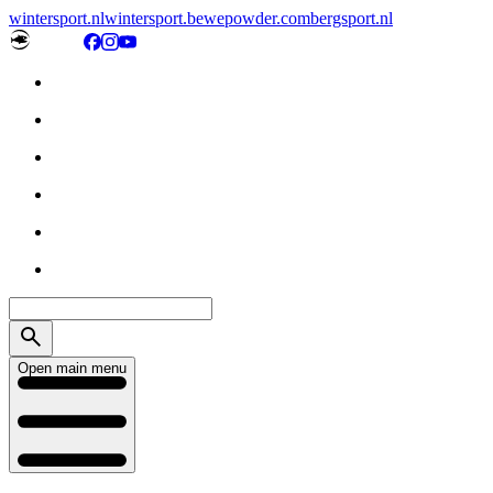
wintersport.nl
wintersport.be
wepowder.com
bergsport.nl
Open main menu