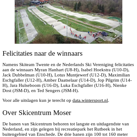
Felicitaties naar de winnaars
Namens Skiteam Twente en de Nederlands Ski Vereniging felicitaties
aan de winnaars Myran Hanhart (U8-H), Isabel Hoekstra (U10-D),
Jack Dubbelman (U10-H), Lotus Muntjewerf (U12-D), Maximilian
Eschgfaller (U12-H), Amber Daatselaar (U14-D), Jop Pilgrim (U14-
H), Jara Hulseboom (U16-D), Luka Eschgfaller (U16-H), Nienke
Dost (JSM-D), en Ted Sengers (JSM-H).
Voor alle uitslagen kun je terecht op
data.wintersport.nl
.
Over Skicentrum Moser
De banen van Skicentrum behoren tot langste en uitdagendste van
Nederland, en zijn gelegen bij recreatiepark het Rutbeek in het
buitengebied van Enschede. De drie banen zijn 100 tot 160 meter