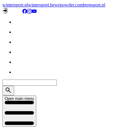
wintersport.nl
wintersport.be
wepowder.com
bergsport.nl
Open main menu