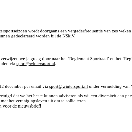
ntersportseizoen wordt doorgaans een vergaderfrequentie van zes weken g
kunnen gedeclareerd worden bij de NSkiV.
 verwijzen we je graag door naar het ‘Reglement Sportraad’ en het ‘Reg
eulen via
sport@wintersport.nl
.
k 12 december per email via
sport@wintersport.nl
onder vermelding van ‘
rtuigd dat we het beste kunnen adviseren als wij een diversiteit aan per
et het verenigingsleven uit om te solliciteren.
n voor de nieuwsbrief!