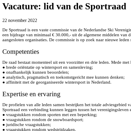
Vacature: lid van de Sportraad
22 november 2022
De Sportraad is een vaste commissie van de Nederlandse Ski Vereniging
een bijdrage van minimaal € 30.000,- uit de algemene middelen van de
aangesloten organisaties. De commissie is op zoek naar nieuwe leden me
Competenties
De raad bestaat momenteel uit een voorzitter en drie leden. Mede met
● brede oriëntatie op wintersport en samenleving;
● onafhankelijk kunnen beoordelen;
● analytisch, pragmatisch en toekomstgericht mee kunnen denken;
● affiniteit met de georganiseerde wintersport in Nederland.
Expertise en ervaring
De profielen van alle leden samen bestrijken het totale adviesgebied 
Sportraad een verbinding kunnen leggen tussen het verenigingsleve
● vraagstukken rondom sporten met een beperking;
● vraagstukken rondom de snowboardsport;
● juridische vraagstukken;
● vraagstukken rondom wedstrijdzaken.