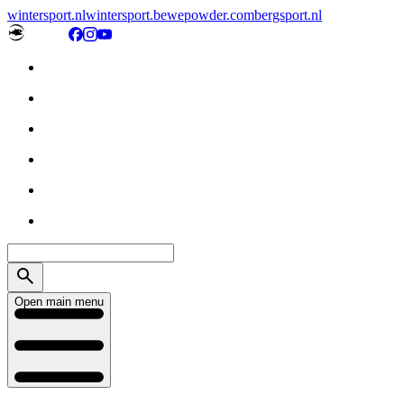
wintersport.nl
wintersport.be
wepowder.com
bergsport.nl
Open main menu