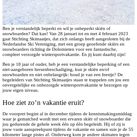
Ben je verstandelijk beperkt en wil je onbeperkt skiën of
snowboarden? Dat kan! Van 28 januari tot en met 4 februari 2023
gaat Stichting Skimaatjes, dat zich onlangs heeft aangesloten bij de
Nederlandse Ski Vereniging, met een groep geoefende skiërs en
snowboarders richting de Dolomieten voor een fantastische,
compleet verzorgde wintersportvakantie. En jij kunt daarbij zijn!
Ben je 18 jaar of ouder, heb je een verstandelijke beperking of een
niet-aangeboren hersenbeschadiging, kun je skiën en/of
snowboarden en niet onbelangrijk: houd je van een feestje? De
begeleiders van Stichting Skimaatjes staan te trappelen om jou een
onvergetelijke en onbezorgde wintersportvakantie te bezorgen op
jouw eigen niveau.
Hoe ziet zo’n vakantie eruit?
De voorpret begint al in december tijdens de kennismakingsmiddag
waar je gematched wordt met een ervaren skiër of snowboarder die
jou gedurende de gehele week één op één begeleidt. Hij of zij is
jouw vaste aanspreekpunt tijdens de vakantie en samen suis je de 55
kilometer lange pistes af. Onderweg kom je andere skimaten tegen