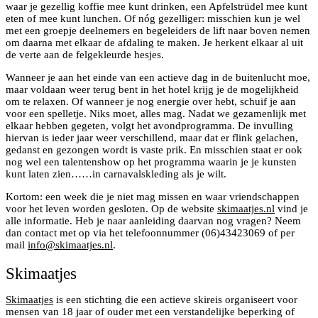
waar je gezellig koffie mee kunt drinken, een Apfelstrüdel mee kunt
eten of mee kunt lunchen. Of nóg gezelliger: misschien kun je wel
met een groepje deelnemers en begeleiders de lift naar boven nemen
om daarna met elkaar de afdaling te maken. Je herkent elkaar al uit
de verte aan de felgekleurde hesjes.
Wanneer je aan het einde van een actieve dag in de buitenlucht moe,
maar voldaan weer terug bent in het hotel krijg je de mogelijkheid
om te relaxen. Of wanneer je nog energie over hebt, schuif je aan
voor een spelletje. Niks moet, alles mag. Nadat we gezamenlijk met
elkaar hebben gegeten, volgt het avondprogramma. De invulling
hiervan is ieder jaar weer verschillend, maar dat er flink gelachen,
gedanst en gezongen wordt is vaste prik. En misschien staat er ook
nog wel een talentenshow op het programma waarin je je kunsten
kunt laten zien……in carnavalskleding als je wilt.
Kortom: een week die je niet mag missen en waar vriendschappen
voor het leven worden gesloten. Op de website
skimaatjes.nl
vind je
alle informatie. Heb je naar aanleiding daarvan nog vragen? Neem
dan contact met op via het telefoonnummer (06)43423069 of per
mail
info@skimaatjes.nl
.
Skimaatjes
Skimaatjes
is een stichting die een actieve skireis organiseert voor
mensen van 18 jaar of ouder met een verstandelijke beperking of