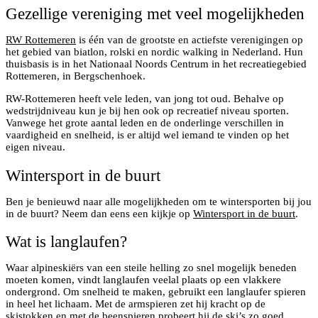
Gezellige vereniging met veel mogelijkheden
RW Rottemeren
is één van de grootste en actiefste verenigingen op
het gebied van biatlon, rolski en nordic walking in Nederland. Hun
thuisbasis is in het Nationaal Noords Centrum in het recreatiegebied
Rottemeren, in Bergschenhoek.
RW-Rottemeren heeft vele leden, van jong tot oud. Behalve op
wedstrijdniveau kun je bij hen ook op recreatief niveau sporten.
Vanwege het grote aantal leden en de onderlinge verschillen in
vaardigheid en snelheid, is er altijd wel iemand te vinden op het
eigen niveau.
Wintersport in de buurt
Ben je benieuwd naar alle mogelijkheden om te wintersporten bij jou
in de buurt? Neem dan eens een kijkje op
Wintersport in de buurt
.
Wat is langlaufen?
Waar alpineskiërs van een steile helling zo snel mogelijk beneden
moeten komen, vindt langlaufen veelal plaats op een vlakkere
ondergrond. Om snelheid te maken, gebruikt een langlaufer spieren
in heel het lichaam. Met de armspieren zet hij kracht op de
skistokken en met de beenspieren probeert hij de ski’s zo goed