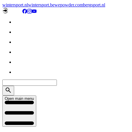
wintersport.nl
wintersport.be
wepowder.com
bergsport.nl
Open main menu