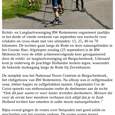
Rolski- en Langlaufvereniging RW Rottemeren organiseert jaarlijks
in het derde of vierde weekend van september een toertocht voor
rolskiërs en cross-skate met vier afstanden: 15, 25, 40 en 70
kilometer. De tochten gaan langs de Rotte en door natuurgebieden in
het Groene Hart. Afgelopen zondag (25 september) is de RW
Molentocht voor de elfde achtereenvolgende keer georganiseerd
door de rolski- en langlaufvereniging uit Bergschenhoek. Uiteraard
kom je onderweg de prachtige Hollandse molens tegen, waaronder
de bekende molengang langs de Rotte bij Zevenhuizen.
De startplek was het Nationaal Noors Centrum in Bergschenhoek,
het clubgebouw van RW Rottemeren. Na afloop was er zelfgemaakte
soep, lekker hapjes en zelfgebakken taarten. Organisator Cor de
Groot spreekt van enthousiasme onder de deelnemer aan de tocht:
“Ook dit jaar waren er weer louter tevreden deelnemers. Mensen die
voor de eerste keer meedoen verbazen zich altijd dat je in Zuid-
Holland tochten kan uitzetten in zulke mooie natuurgebieden.”
Bijna overal gingen de routes over fietspaden met goed asfalt en
gescheiden van het overige verkeer. De routes waren tevens