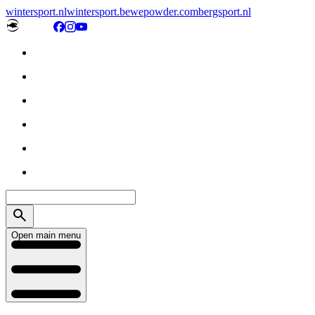
wintersport.nl
wintersport.be
wepowder.com
bergsport.nl
Open main menu