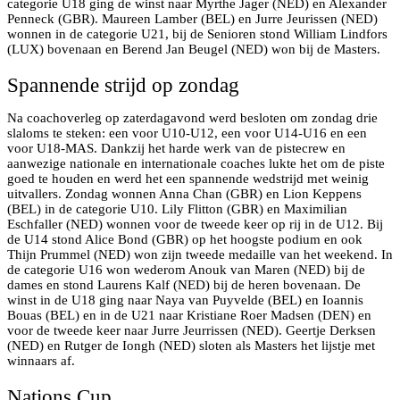
categorie U18 ging de winst naar Myrthe Jager (NED) en Alexander
Penneck (GBR). Maureen Lamber (BEL) en Jurre Jeurissen (NED)
wonnen in de categorie U21, bij de Senioren stond William Lindfors
(LUX) bovenaan en Berend Jan Beugel (NED) won bij de Masters.
Spannende strijd op zondag
Na coachoverleg op zaterdagavond werd besloten om zondag drie
slaloms te steken: een voor U10-U12, een voor U14-U16 en een
voor U18-MAS. Dankzij het harde werk van de pistecrew en
aanwezige nationale en internationale coaches lukte het om de piste
goed te houden en werd het een spannende wedstrijd met weinig
uitvallers. Zondag wonnen Anna Chan (GBR) en Lion Keppens
(BEL) in de categorie U10. Lily Flitton (GBR) en Maximilian
Eschfaller (NED) wonnen voor de tweede keer op rij in de U12. Bij
de U14 stond Alice Bond (GBR) op het hoogste podium en ook
Thijn Prummel (NED) won zijn tweede medaille van het weekend. In
de categorie U16 won wederom Anouk van Maren (NED) bij de
dames en stond Laurens Kalf (NED) bij de heren bovenaan. De
winst in de U18 ging naar Naya van Puyvelde (BEL) en Ioannis
Bouas (BEL) en in de U21 naar Kristiane Roer Madsen (DEN) en
voor de tweede keer naar Jurre Jeurrissen (NED). Geertje Derksen
(NED) en Rutger de Iongh (NED) sloten als Masters het lijstje met
winnaars af.
Nations Cup