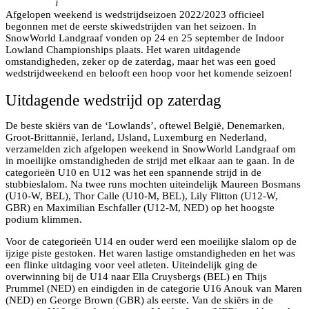
Afgelopen weekend is wedstrijdseizoen 2022/2023 officieel
begonnen met de eerste skiwedstrijden van het seizoen. In
SnowWorld Landgraaf vonden op 24 en 25 september de Indoor
Lowland Championships plaats. Het waren uitdagende
omstandigheden, zeker op de zaterdag, maar het was een goed
wedstrijdweekend en belooft een hoop voor het komende seizoen!
Uitdagende wedstrijd op zaterdag
De beste skiërs van de ‘Lowlands’, oftewel België, Denemarken,
Groot-Brittannië, Ierland, IJsland, Luxemburg en Nederland,
verzamelden zich afgelopen weekend in SnowWorld Landgraaf om
in moeilijke omstandigheden de strijd met elkaar aan te gaan. In de
categorieën U10 en U12 was het een spannende strijd in de
stubbieslalom. Na twee runs mochten uiteindelijk Maureen Bosmans
(U10-W, BEL), Thor Calle (U10-M, BEL), Lily Flitton (U12-W,
GBR) en Maximilian Eschfaller (U12-M, NED) op het hoogste
podium klimmen.
Voor de categorieën U14 en ouder werd een moeilijke slalom op de
ijzige piste gestoken. Het waren lastige omstandigheden en het was
een flinke uitdaging voor veel atleten. Uiteindelijk ging de
overwinning bij de U14 naar Ella Cruysbergs (BEL) en Thijs
Prummel (NED) en eindigden in de categorie U16 Anouk van Maren
(NED) en George Brown (GBR) als eerste. Van de skiërs in de