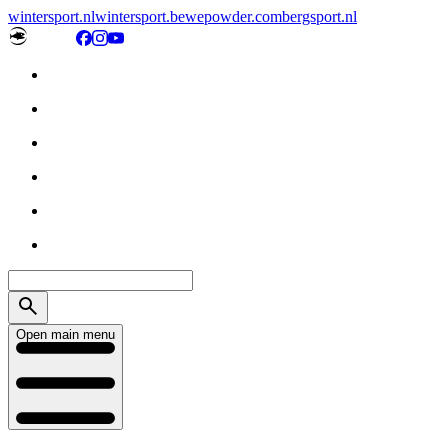
wintersport.nl
wintersport.be
wepowder.com
bergsport.nl
Open main menu