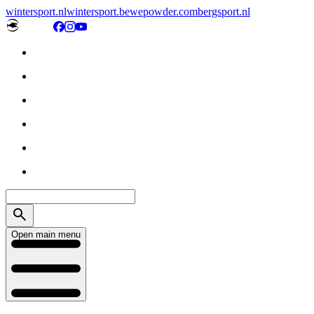
wintersport.nl
wintersport.be
wepowder.com
bergsport.nl
Open main menu