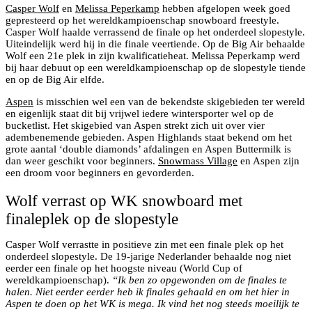
Casper Wolf
en
Melissa Peperkamp
hebben afgelopen week goed
gepresteerd op het wereldkampioenschap snowboard freestyle.
Casper Wolf haalde verrassend de finale op het onderdeel slopestyle.
Uiteindelijk werd hij in die finale veertiende. Op de Big Air behaalde
Wolf een 21e plek in zijn kwalificatieheat. Melissa Peperkamp werd
bij haar debuut op een wereldkampioenschap op de slopestyle tiende
en op de Big Air elfde.
Aspen
is misschien wel een van de bekendste skigebieden ter wereld
en eigenlijk staat dit bij vrijwel iedere wintersporter wel op de
bucketlist. Het skigebied van Aspen strekt zich uit over vier
adembenemende gebieden. Aspen Highlands staat bekend om het
grote aantal ‘double diamonds’ afdalingen en Aspen Buttermilk is
dan weer geschikt voor beginners.
Snowmass Village
en Aspen zijn
een droom voor beginners en gevorderden.
Wolf verrast op WK snowboard met
finaleplek op de slopestyle
Casper Wolf verrastte in positieve zin met een finale plek op het
onderdeel slopestyle. De 19-jarige Nederlander behaalde nog niet
eerder een finale op het hoogste niveau (World Cup of
wereldkampioenschap).
“Ik ben zo opgewonden om de finales te
halen. Niet eerder eerder heb ik finales gehaald en om het hier in
Aspen te doen op het WK is mega. Ik vind het nog steeds moeilijk te