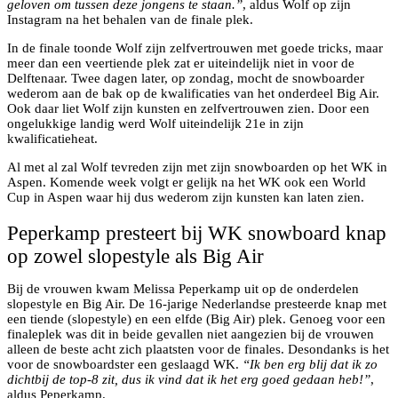
geloven om tussen deze jongens te staan.”
, aldus Wolf op zijn
Instagram na het behalen van de finale plek.
In de finale toonde Wolf zijn zelfvertrouwen met goede tricks, maar
meer dan een veertiende plek zat er uiteindelijk niet in voor de
Delftenaar. Twee dagen later, op zondag, mocht de snowboarder
wederom aan de bak op de kwalificaties van het onderdeel Big Air.
Ook daar liet Wolf zijn kunsten en zelfvertrouwen zien. Door een
ongelukkige landig werd Wolf uiteindelijk 21e in zijn
kwalificatieheat.
Al met al zal Wolf tevreden zijn met zijn snowboarden op het WK in
Aspen. Komende week volgt er gelijk na het WK ook een World
Cup in Aspen waar hij dus wederom zijn kunsten kan laten zien.
Peperkamp presteert bij WK snowboard knap
op zowel slopestyle als Big Air
Bij de vrouwen kwam Melissa Peperkamp uit op de onderdelen
slopestyle en Big Air. De 16-jarige Nederlandse presteerde knap met
een tiende (slopestyle) en een elfde (Big Air) plek. Genoeg voor een
finaleplek was dit in beide gevallen niet aangezien bij de vrouwen
alleen de beste acht zich plaatsten voor de finales. Desondanks is het
voor de snowboardster een geslaagd WK.
“Ik ben erg blij dat ik zo
dichtbij de top-8 zit, dus ik vind dat ik het erg goed gedaan heb!”
,
aldus Peperkamp.