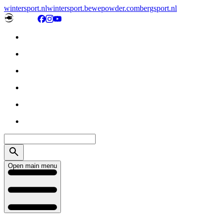
wintersport.nl
wintersport.be
wepowder.com
bergsport.nl
Open main menu