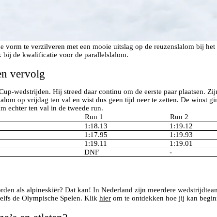
de vorm te verzilveren met een mooie uitslag op de reuzenslalom bij he
ij de kwalificatie voor de parallelslalom.
en vervolg
Cup-wedstrijden. Hij streed daar continu om de eerste paar plaatsen. Z
om op vrijdag ten val en wist dus geen tijd neer te zetten. De winst gi
am echter ten val in de tweede run.
Run 1
Run 2
1:18.13
1:19.12
1:17.95
1:19.93
1:19.11
1:19.01
DNF
-
worden als alpineskiër? Dat kan! In Nederland zijn meerdere wedstrijdteam
zelfs de Olympische Spelen. Klik
hier
om te ontdekken hoe jij kan begin