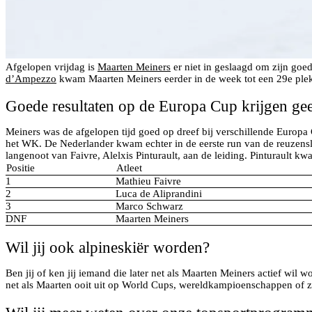
Afgelopen vrijdag is
Maarten Meiners
er niet in geslaagd om zijn goe
d’Ampezzo
kwam Maarten Meiners eerder in de week tot een 29e plek b
Goede resultaten op de Europa Cup krijgen ge
Meiners was de afgelopen tijd goed op dreef bij verschillende Europa 
het WK. De Nederlander kwam echter in de eerste run van de reuzenslal
langenoot van Faivre, Alelxis Pinturault, aan de leiding. Pinturault kw
Positie
Atleet
1
Mathieu Faivre
2
Luca de Aliprandini
3
Marco Schwarz
DNF
Maarten Meiners
Wil jij ook alpineskiër worden?
Ben jij of ken jij iemand die later net als Maarten Meiners actief wil 
net als Maarten ooit uit op World Cups, wereldkampioenschappen of 