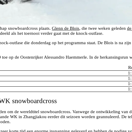
chap snowboardcross plaats.
Glenn de Blois
, die twee weken geleden
de
deeld als het toernooi verder gaat met de knock-outfase.
e knock-outfase die donderdag op het programma staat. De Blois is na z
9 toe op de Oostenrijker Alessandro Haemmerle. In de herkansingsrun w
R
1:
1:
1:
1:
et WK snowboardcross
rijden om de wereldtitel snowboardcross. Vanwege de ontwikkeling va
plande WK in Zhangjiakou eerder dit seizoen worden geannuleerd. De te
boden.
 zeer korte tijd een enorme inspanning geleverd en hebben de nodige v