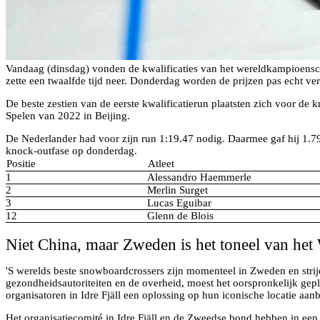
Vandaag (dinsdag) vonden de kwalificaties van het wereldkampioens
zette een twaalfde tijd neer. Donderdag worden de prijzen pas echt ver
De beste zestien van de eerste kwalificatierun plaatsten zich voor d
Spelen van 2022 in Beijing.
De Nederlander had voor zijn run 1:19.47 nodig. Daarmee gaf hij 1.7
knock-outfase op donderdag.
Positie
Atleet
1
Alessandro Haemmerle
2
Merlin Surget
3
Lucas Eguibar
12
Glenn de Blois
Niet China, maar Zweden is het toneel van h
'S werelds beste snowboardcrossers zijn momenteel in Zweden en st
gezondheidsautoriteiten en de overheid, moest het oorspronkelijk ge
organisatoren in Idre Fjäll een oplossing op hun iconische locatie aan
Het organisatiecomité in Idre Fjäll en de Zweedse bond hebben in een