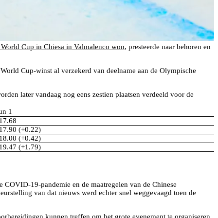
 World Cup in Chiesa in Valmalenco won
, presteerde naar behoren en
ijn World Cup-winst al verzekerd van deelname aan de Olympische
orden later vandaag nog eens zestien plaatsen verdeeld voor de
un 1
17.68
17.90 (+0.22)
18.00 (+0.42)
19.47 (+1.79)
n de COVID-19-pandemie en de maatregelen van de Chinese
leurstelling van dat nieuws werd echter snel weggevaagd toen de
oorbereidingen kunnen treffen om het grote evenement te organiseren.