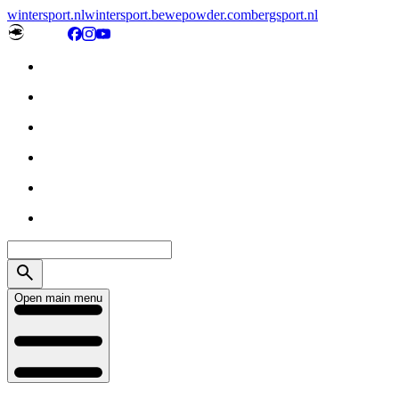
wintersport.nl
wintersport.be
wepowder.com
bergsport.nl
Open main menu