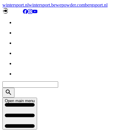
wintersport.nl
wintersport.be
wepowder.com
bergsport.nl
Open main menu