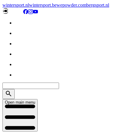
wintersport.nl
wintersport.be
wepowder.com
bergsport.nl
Open main menu