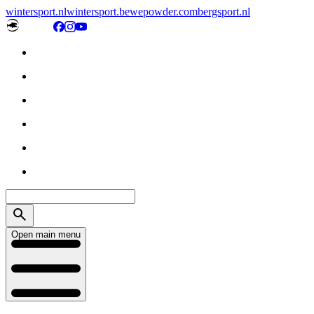
wintersport.nl
wintersport.be
wepowder.com
bergsport.nl
Open main menu