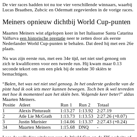
De vier races hadden tot nu toe vier verschillende winnaars, waarbij
Lucas Braathen, Zubcic en Odermatt zegevierden in de vorige races.
Meiners opnieuw dichtbij World Cup-punten
Maarten Meiners wist afgelopen keer in het Italiaanse Santa Catarina
Valfurva
een historische prestatie
neer te zetten door als eerste
Nederlander World Cup-punten te behalen. Dat deed hij met een 26e
plaats.
Nu was zijn eerste run, met een 34e tijd, net niet snel genoeg om
zich te kwalificeren voor een tweede run. Hij kwam maar 0.13
seconde tekort om om een plek bij de snelste 30 skiërs te
bemachtigen.
“
Balen, het was net niet snel genoeg. In het onderste gedeelte van de
piste had ik ook iets meer kunnen bewegen. Toch ben ik wel tevreden
met hoe ik momenteel aan het skiën ben. Volgende keer beter!
” aldus
Maarten Meiners.
Positie
Atleet
Run 1
Run 2
Totaal
1
Alexis Pinturault
1:13.27
1:13.92
2:27.19
2
Atle Lie McGrath
1:13.73
1:13.53
2:27.26 (+0.07)
3
Justin Murisier
1:14.06
1:13.37
2:27.43 (+0.24)
34
Maarten Meiners
1:15.68
DNQ
-