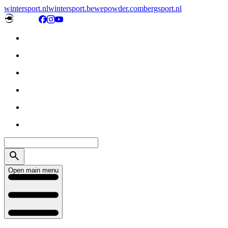
wintersport.nl
wintersport.be
wepowder.com
bergsport.nl
Open main menu