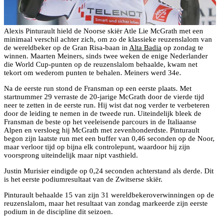
Alexis Pinturault hield de Noorse skiër Atle Lie McGrath met een
minimaal verschil achter zich, om zo de klassieke reuzenslalom van
de wereldbeker op de Gran Risa-baan in
Alta Badia
op zondag te
winnen. Maarten Meiners, sinds twee weken de enige Nederlander
die World Cup-punten op de reuzenslalom behaalde, kwam net
tekort om wederom punten te behalen. Meiners werd 34e.
Na de eerste run stond de Fransman op een eerste plaats. Met
startnummer 29 verraste de 20-jarige McGrath door de vierde tijd
neer te zetten in de eerste run. Hij wist dat nog verder te verbeteren
door de leiding te nemen in de tweede run. Uiteindelijk bleek de
Fransman de beste op het veeleisende parcours in de Italiaanse
Alpen en versloeg hij McGrath met zevenhonderdste. Pinturault
begon zijn laatste run met een buffer van 0,46 seconden op de Noor,
maar verloor tijd op bijna elk controlepunt, waardoor hij zijn
voorsprong uiteindelijk maar nipt vasthield.
Justin Murisier eindigde op 0,24 seconden achterstand als derde. Dit
is het eerste podiumresultaat van de Zwitserse skiër.
Pinturault behaalde 15 van zijn 31 wereldbekeroverwinningen op de
reuzenslalom, maar het resultaat van zondag markeerde zijn eerste
podium in de discipline dit seizoen.