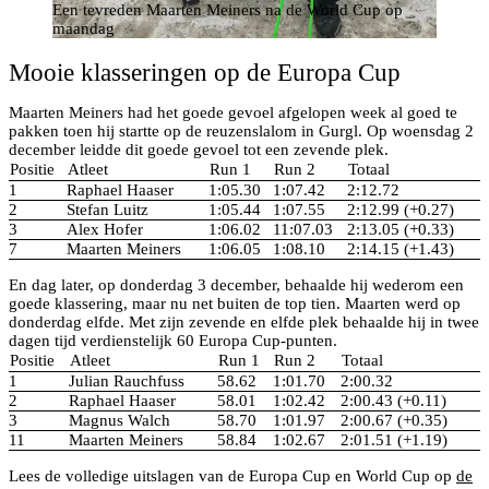
Een tevreden Maarten Meiners na de World Cup op
maandag
Mooie klasseringen op de Europa Cup
Maarten Meiners had het goede gevoel afgelopen week al goed te
pakken toen hij startte op de reuzenslalom in Gurgl. Op woensdag 2
december leidde dit goede gevoel tot een zevende plek.
Positie
Atleet
Run 1
Run 2
Totaal
1
Raphael Haaser
1:05.30
1:07.42
2:12.72
2
Stefan Luitz
1:05.44
1:07.55
2:12.99 (+0.27)
3
Alex Hofer
1:06.02
11:07.03
2:13.05 (+0.33)
7
Maarten Meiners
1:06.05
1:08.10
2:14.15 (+1.43)
En dag later, op donderdag 3 december, behaalde hij wederom een
goede klassering, maar nu net buiten de top tien. Maarten werd op
donderdag elfde. Met zijn zevende en elfde plek behaalde hij in twee
dagen tijd verdienstelijk 60 Europa Cup-punten.
Positie
Atleet
Run 1
Run 2
Totaal
1
Julian Rauchfuss
58.62
1:01.70
2:00.32
2
Raphael Haaser
58.01
1:02.42
2:00.43 (+0.11)
3
Magnus Walch
58.70
1:01.97
2:00.67 (+0.35)
11
Maarten Meiners
58.84
1:02.67
2:01.51 (+1.19)
Lees de volledige uitslagen van de Europa Cup en World Cup op
de