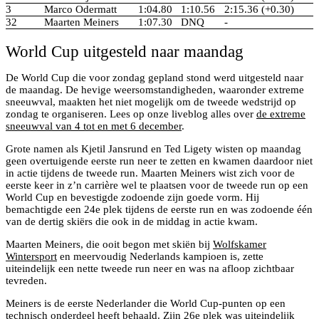
3
Marco Odermatt
1:04.80
1:10.56
2:15.36 (+0.30)
32
Maarten Meiners
1:07.30
DNQ
-
World Cup uitgesteld naar maandag
De World Cup die voor zondag gepland stond werd uitgesteld naar
de maandag. De hevige weersomstandigheden, waaronder extreme
sneeuwval, maakten het niet mogelijk om de tweede wedstrijd op
zondag te organiseren. Lees op onze liveblog alles over
de extreme
sneeuwval van 4 tot en met 6 december
.
Grote namen als Kjetil Jansrund en Ted Ligety wisten op maandag
geen overtuigende eerste run neer te zetten en kwamen daardoor niet
in actie tijdens de tweede run. Maarten Meiners wist zich voor de
eerste keer in z’n carrière wel te plaatsen voor de tweede run op een
World Cup en bevestigde zodoende zijn goede vorm. Hij
bemachtigde een 24e plek tijdens de eerste run en was zodoende één
van de dertig skiërs die ook in de middag in actie kwam.
Maarten Meiners, die ooit begon met skiën bij
Wolfskamer
Wintersport
en meervoudig Nederlands kampioen is, zette
uiteindelijk een nette tweede run neer en was na afloop zichtbaar
tevreden.
Meiners is de eerste Nederlander die World Cup-punten op een
technisch onderdeel heeft behaald. Zijn 26e plek was uiteindelijk