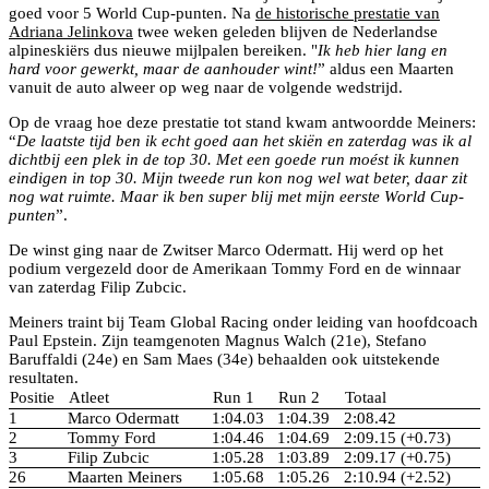
goed voor 5 World Cup-punten. Na
de historische prestatie van
Adriana Jelinkova
twee weken geleden blijven de Nederlandse
alpineskiërs dus nieuwe mijlpalen bereiken. "
Ik heb hier lang en
hard voor gewerkt, maar de aanhouder wint!
” aldus een Maarten
vanuit de auto alweer op weg naar de volgende wedstrijd.
Op de vraag hoe deze prestatie tot stand kwam antwoordde Meiners:
“
De laatste tijd ben ik echt goed aan het skiën en zaterdag was ik al
dichtbij een plek in de top 30. Met een goede run moést ik kunnen
eindigen in top 30. Mijn tweede run kon nog wel wat beter, daar zit
nog wat ruimte. Maar ik ben super blij met mijn eerste World Cup-
punten
”.
De winst ging naar de Zwitser Marco Odermatt. Hij werd op het
podium vergezeld door de Amerikaan Tommy Ford en de winnaar
van zaterdag Filip Zubcic.
Meiners traint bij Team Global Racing onder leiding van hoofdcoach
Paul Epstein. Zijn teamgenoten Magnus Walch (21e), Stefano
Baruffaldi (24e) en Sam Maes (34e) behaalden ook uitstekende
resultaten.
Positie
Atleet
Run 1
Run 2
Totaal
1
Marco Odermatt
1:04.03
1:04.39
2:08.42
2
Tommy Ford
1:04.46
1:04.69
2:09.15 (+0.73)
3
Filip Zubcic
1:05.28
1:03.89
2:09.17 (+0.75)
26
Maarten Meiners
1:05.68
1:05.26
2:10.94 (+2.52)