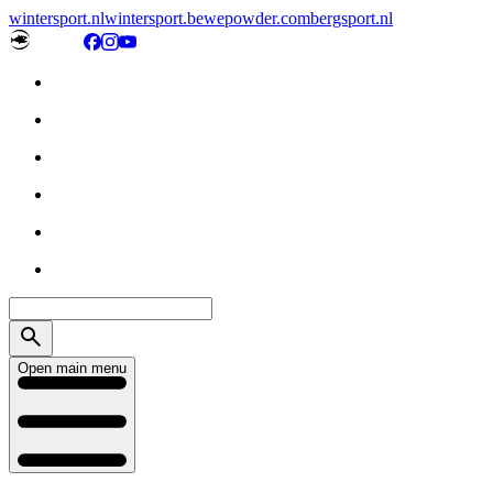
wintersport.nl
wintersport.be
wepowder.com
bergsport.nl
Open main menu