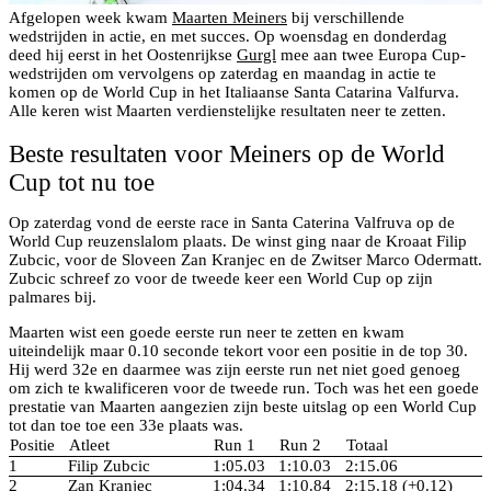
Afgelopen week kwam
Maarten Meiners
bij verschillende
wedstrijden in actie, en met succes. Op woensdag en donderdag
deed hij eerst in het Oostenrijkse
Gurgl
mee aan twee Europa Cup-
wedstrijden om vervolgens op zaterdag en maandag in actie te
komen op de World Cup in het Italiaanse Santa Catarina Valfurva.
Alle keren wist Maarten verdienstelijke resultaten neer te zetten.
Beste resultaten voor Meiners op de World
Cup tot nu toe
Op zaterdag vond de eerste race in Santa Caterina Valfruva op de
World Cup reuzenslalom plaats. De winst ging naar de Kroaat Filip
Zubcic, voor de Sloveen Zan Kranjec en de Zwitser Marco Odermatt.
Zubcic schreef zo voor de tweede keer een World Cup op zijn
palmares bij.
Maarten wist een goede eerste run neer te zetten en kwam
uiteindelijk maar 0.10 seconde tekort voor een positie in de top 30.
Hij werd 32e en daarmee was zijn eerste run net niet goed genoeg
om zich te kwalificeren voor de tweede run. Toch was het een goede
prestatie van Maarten aangezien zijn beste uitslag op een World Cup
tot dan toe toe een 33e plaats was.
Positie
Atleet
Run 1
Run 2
Totaal
1
Filip Zubcic
1:05.03
1:10.03
2:15.06
2
Zan Kranjec
1:04.34
1:10.84
2:15.18 (+0.12)