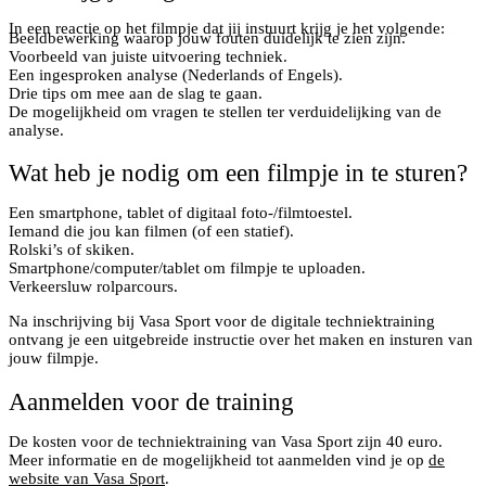
In een reactie op het filmpje dat jij instuurt krijg je het volgende:
Beeldbewerking waarop jouw fouten duidelijk te zien zijn.
Voorbeeld van juiste uitvoering techniek.
Een ingesproken analyse (Nederlands of Engels).
Drie tips om mee aan de slag te gaan.
De mogelijkheid om vragen te stellen ter verduidelijking van de
analyse.
Wat heb je nodig om een filmpje in te sturen?
Een smartphone, tablet of digitaal foto-/filmtoestel.
Iemand die jou kan filmen (of een statief).
Rolski’s of skiken.
Smartphone/computer/tablet om filmpje te uploaden.
Verkeersluw rolparcours.
Na inschrijving bij Vasa Sport voor de digitale techniektraining
ontvang je een uitgebreide instructie over het maken en insturen van
jouw filmpje.
Aanmelden voor de training
De kosten voor de techniektraining van Vasa Sport zijn 40 euro.
Meer informatie en de mogelijkheid tot aanmelden vind je op
de
website van Vasa Sport
.