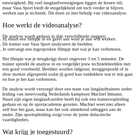
nieuwigheid. Bij veel langlaufverenigingen liggen de lessen stil,
maar Vasa Sport biedt de mogelijkheid om toch verder te blijven
werken aan je techniek. Dit doen ze met behulp van videoanalyse.
Hoe werkt de videoanalyse?
De analyse wordt gedaan in drie verschillende stappen:
Jij stuurt een filmpje in en geeft aan waar je aan wilt werken.
De trainer van Vasa Sport analyseert de beelden.
Je ontvangt een ingesproken filmpje met wat je kan verbeteren.
Het filmpje wat je terugkrijgt duurt ongeveer 3 tot 5 minuten. De
trainer spreekt de analyse in en vergelijkt jouw techniekbeelden met
een goed voorbeeld. Beelden worden stilgezet, teruggespoeld of in
slow motion afgespeeld zodat jij goed kan ontdekken wat er mis gaat
en hoe je het kan verbeteren.
De analyse wordt verzorgd door een team van langlauftrainers onder
leiding van meervoudig Nederlands kampioen Machiel Ittmann.
Naast zijn eigen langlaufcarrière heeft hij ook een trainersopleiding
gedaan en op de sportacademie gezeten. Machiel weet niet alleen
zelf hoe het gaat, maar kan het ook uitstekend uitleggen aan de
ander. Zijn sportopleiding zorgt voor de juiste didactische
vaardigheden.
Wat krijg je toegestuurd?