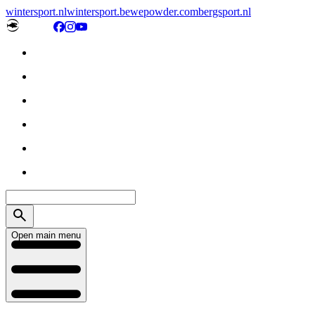
wintersport.nl
wintersport.be
wepowder.com
bergsport.nl
Open main menu