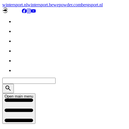
wintersport.nl
wintersport.be
wepowder.com
bergsport.nl
Open main menu