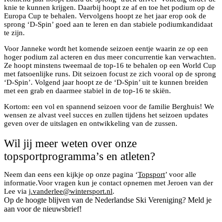
knie te kunnen krijgen. Daarbij hoopt ze af en toe het podium op de
Europa Cup te behalen. Vervolgens hoopt ze het jaar erop ook de
sprong ‘D-Spin’ goed aan te leren en dan stabiele podiumkandidaat
te zijn.
Voor Janneke wordt het komende seizoen eentje waarin ze op een
hoger podium zal acteren en dus meer concurrentie kan verwachten.
Ze hoopt minstens tweemaal de top-16 te behalen op een World Cup
met fatsoenlijke runs. Dit seizoen focust ze zich vooral op de sprong
‘D-Spin’. Volgend jaar hoopt ze de ‘D-Spin’ uit te kunnen breiden
met een grab en daarmee stabiel in de top-16 te skiën.
Kortom: een vol en spannend seizoen voor de familie Berghuis! We
wensen ze alvast veel succes en zullen tijdens het seizoen updates
geven over de uitslagen en ontwikkeling van de zussen.
Wil jij meer weten over onze
topsportprogramma’s en atleten?
Neem dan eens een kijkje op onze pagina ‘
Topsport
’ voor alle
informatie.Voor vragen kun je contact opnemen met Jeroen van der
Lee via
j.vanderlee@wintersport.nl
.
Op de hoogte blijven van de Nederlandse Ski Vereniging? Meld je
aan voor de nieuwsbrief!