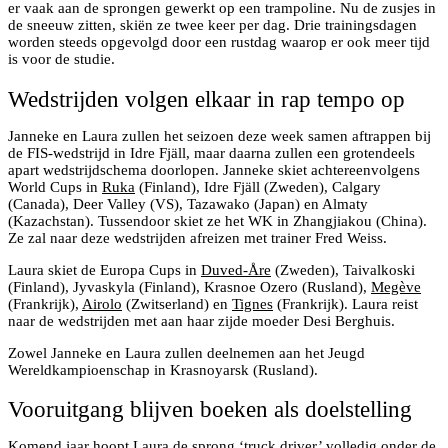
er vaak aan de sprongen gewerkt op een trampoline. Nu de zusjes in
de sneeuw zitten, skiën ze twee keer per dag. Drie trainingsdagen
worden steeds opgevolgd door een rustdag waarop er ook meer tijd
is voor de studie.
Wedstrijden volgen elkaar in rap tempo op
Janneke en Laura zullen het seizoen deze week samen aftrappen bij
de FIS-wedstrijd in Idre Fjäll, maar daarna zullen een grotendeels
apart wedstrijdschema doorlopen. Janneke skiet achtereenvolgens
World Cups in
Ruka
(Finland), Idre Fjäll (Zweden), Calgary
(Canada), Deer Valley (VS), Tazawako (Japan) en Almaty
(Kazachstan). Tussendoor skiet ze het WK in Zhangjiakou (China).
Ze zal naar deze wedstrijden afreizen met trainer Fred Weiss.
Laura skiet de Europa Cups in
Duved-Åre
(Zweden), Taivalkoski
(Finland), Jyvaskyla (Finland), Krasnoe Ozero (Rusland),
Megève
(Frankrijk),
Airolo
(Zwitserland) en
Tignes
(Frankrijk). Laura reist
naar de wedstrijden met aan haar zijde moeder Desi Berghuis.
Zowel Janneke en Laura zullen deelnemen aan het Jeugd
Wereldkampioenschap in Krasnoyarsk (Rusland).
Vooruitgang blijven boeken als doelstelling
Komend jaar hoopt Laura de sprong ‘truck driver’ volledig onder de