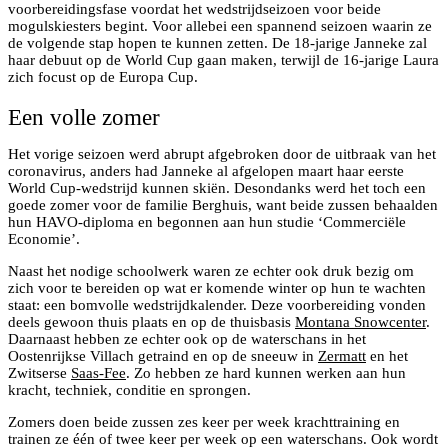
voorbereidingsfase voordat het wedstrijdseizoen voor beide
mogulskiesters begint. Voor allebei een spannend seizoen waarin ze
de volgende stap hopen te kunnen zetten. De 18-jarige Janneke zal
haar debuut op de World Cup gaan maken, terwijl de 16-jarige Laura
zich focust op de Europa Cup.
Een volle zomer
Het vorige seizoen werd abrupt afgebroken door de uitbraak van het
coronavirus, anders had Janneke al afgelopen maart haar eerste
World Cup-wedstrijd kunnen skiën. Desondanks werd het toch een
goede zomer voor de familie Berghuis, want beide zussen behaalden
hun HAVO-diploma en begonnen aan hun studie ‘Commerciële
Economie’.
Naast het nodige schoolwerk waren ze echter ook druk bezig om
zich voor te bereiden op wat er komende winter op hun te wachten
staat: een bomvolle wedstrijdkalender. Deze voorbereiding vonden
deels gewoon thuis plaats en op de thuisbasis
Montana Snowcenter
.
Daarnaast hebben ze echter ook op de waterschans in het
Oostenrijkse Villach getraind en op de sneeuw in
Zermatt
en het
Zwitserse
Saas-Fee
. Zo hebben ze hard kunnen werken aan hun
kracht, techniek, conditie en sprongen.
Zomers doen beide zussen zes keer per week krachttraining en
trainen ze één of twee keer per week op een waterschans. Ook wordt