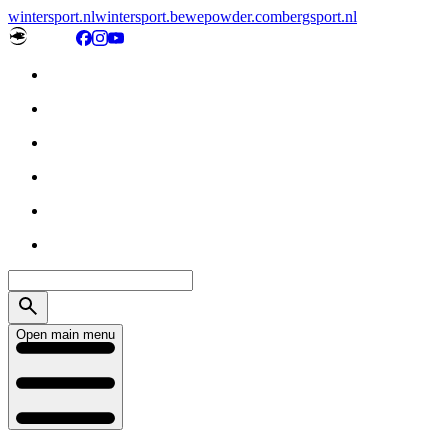
wintersport.nl
wintersport.be
wepowder.com
bergsport.nl
Open main menu