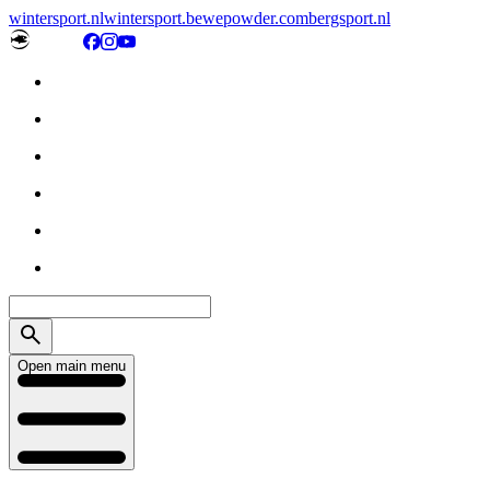
wintersport.nl
wintersport.be
wepowder.com
bergsport.nl
Open main menu