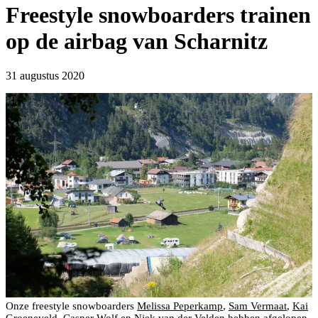
Freestyle snowboarders trainen
op de airbag van Scharnitz
31 augustus 2020
Onze freestyle snowboarders
Melissa Peperkamp
,
Sam Vermaat
,
Kai
Groeneveld
,
Casper Wolf
en
Niek van der Velden
hebben afgelopen