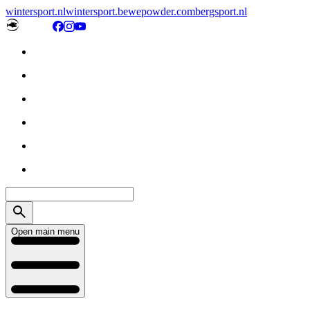
wintersport.nl
wintersport.be
wepowder.com
bergsport.nl
Open main menu