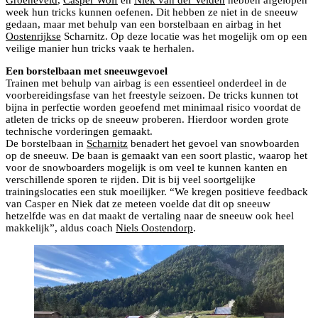
week hun tricks kunnen oefenen. Dit hebben ze niet in de sneeuw
gedaan, maar met behulp van een borstelbaan en airbag in het
Oostenrijkse
Scharnitz. Op deze locatie was het mogelijk om op een
veilige manier hun tricks vaak te herhalen.
Een borstelbaan met sneeuwgevoel
Trainen met behulp van airbag is een essentieel onderdeel in de
voorbereidingsfase van het freestyle seizoen. De tricks kunnen tot
bijna in perfectie worden geoefend met minimaal risico voordat de
atleten de tricks op de sneeuw proberen. Hierdoor worden grote
technische vorderingen gemaakt.
De borstelbaan in
Scharnitz
benadert het gevoel van snowboarden
op de sneeuw. De baan is gemaakt van een soort plastic, waarop het
voor de snowboarders mogelijk is om veel te kunnen kanten en
verschillende sporen te rijden. Dit is bij veel soortgelijke
trainingslocaties een stuk moeilijker. “We kregen positieve feedback
van Casper en Niek dat ze meteen voelde dat dit op sneeuw
hetzelfde was en dat maakt de vertaling naar de sneeuw ook heel
makkelijk”, aldus coach
Niels Oostendorp
.