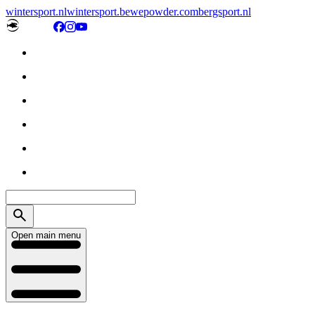
wintersport.nl
wintersport.be
wepowder.com
bergsport.nl
Open main menu