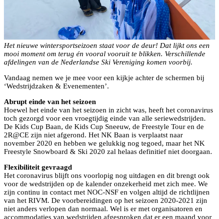
Het nieuwe wintersportseizoen staat voor de deur! Dat lijkt ons een
mooi moment om terug én vooral vooruit te blikken. Verschillende
afdelingen van de Nederlandse Ski Vereniging komen voorbij.
Vandaag nemen we je mee voor een kijkje achter de schermen bij
‘Wedstrijdzaken & Evenementen’.
Abrupt einde van het seizoen
Hoewel het einde van het seizoen in zicht was, heeft het coronavirus
toch gezorgd voor een vroegtijdig einde van alle seriewedstrijden.
De Kids Cup Baan, de Kids Cup Sneeuw, de Freestyle Tour en de
2R@CE zijn niet afgerond. Het NK Baan is verplaatst naar
november 2020 en hebben we gelukkig nog tegoed, maar het NK
Freestyle Snowboard & Ski 2020 zal helaas definitief niet doorgaan.
Flexibiliteit gevraagd
Het coronavirus blijft ons voorlopig nog uitdagen en dit brengt ook
voor de wedstrijden op de kalender onzekerheid met zich mee. We
zijn continu in contact met NOC-NSF en volgen altijd de richtlijnen
van het RIVM. De voorbereidingen op het seizoen 2020-2021 zijn
niet anders verlopen dan normaal. Wel is er met organisatoren en
accommodaties van wedstrijden afgesproken dat er een maand voor