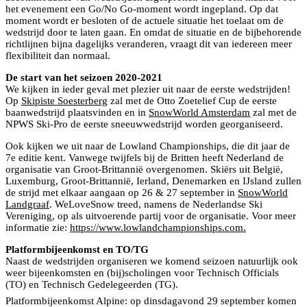
het evenement een Go/No Go-moment wordt ingepland. Op dat
moment wordt er besloten of de actuele situatie het toelaat om de
wedstrijd door te laten gaan. En omdat de situatie en de bijbehorende
richtlijnen bijna dagelijks veranderen, vraagt dit van iedereen meer
flexibiliteit dan normaal.
De start van het seizoen 2020-2021
We kijken in ieder geval met plezier uit naar de eerste wedstrijden!
Op
Skipiste Soesterberg
zal met de Otto Zoetelief Cup de eerste
baanwedstrijd plaatsvinden en in
SnowWorld Amsterdam
zal met de
NPWS Ski-Pro de eerste sneeuwwedstrijd worden georganiseerd.
Ook kijken we uit naar de Lowland Championships, die dit jaar de
7e editie kent. Vanwege twijfels bij de Britten heeft Nederland de
organisatie van Groot-Brittannië overgenomen. Skiërs uit België,
Luxemburg, Groot-Brittannië, Ierland, Denemarken en IJsland zullen
de strijd met elkaar aangaan op 26 & 27 september in
SnowWorld
Landgraaf
. WeLoveSnow treed, namens de Nederlandse Ski
Vereniging, op als uitvoerende partij voor de organisatie. Voor meer
informatie zie:
https://www.lowlandchampionships.com.
Platformbijeenkomst en TO/TG
Naast de wedstrijden organiseren we komend seizoen natuurlijk ook
weer bijeenkomsten en (bij)scholingen voor Technisch Officials
(TO) en Technisch Gedelegeerden (TG).
Platformbijeenkomst Alpine: op dinsdagavond 29 september komen