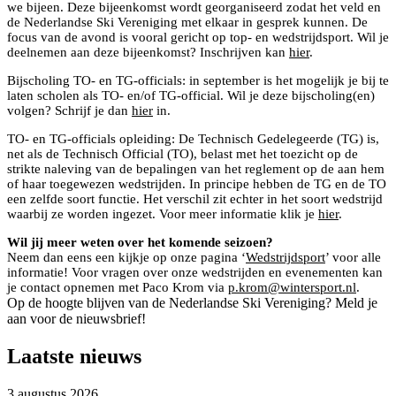
we bijeen. Deze bijeenkomst wordt georganiseerd zodat het veld en
de Nederlandse Ski Vereniging met elkaar in gesprek kunnen. De
focus van de avond is vooral gericht op top- en wedstrijdsport. Wil je
deelnemen aan deze bijeenkomst? Inschrijven kan
hier
.
Bijscholing TO- en TG-officials: in september is het mogelijk je bij te
laten scholen als TO- en/of TG-official. Wil je deze bijscholing(en)
volgen? Schrijf je dan
hier
in.
TO- en TG-officials opleiding: De Technisch Gedelegeerde (TG) is,
net als de Technisch Official (TO), belast met het toezicht op de
strikte naleving van de bepalingen van het reglement op de aan hem
of haar toegewezen wedstrijden. In principe hebben de TG en de TO
een zelfde soort functie. Het verschil zit echter in het soort wedstrijd
waarbij ze worden ingezet. Voor meer informatie klik je
hier
.
Wil jij meer weten over het komende seizoen?
Neem dan eens een kijkje op onze pagina ‘
Wedstrijdsport
’ voor alle
informatie! Voor vragen over onze wedstrijden en evenementen kan
je contact opnemen met Paco Krom via
p.krom@wintersport.nl
.
Op de hoogte blijven van de Nederlandse Ski Vereniging? Meld je
aan voor de nieuwsbrief!
Laatste nieuws
3 augustus 2026