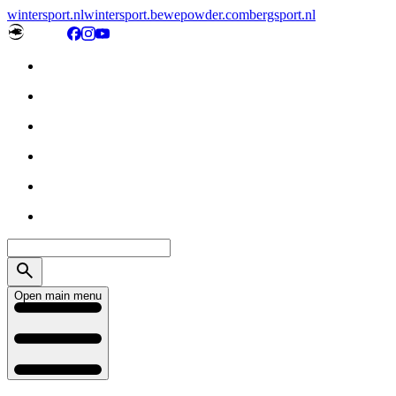
wintersport.nl
wintersport.be
wepowder.com
bergsport.nl
Open main menu