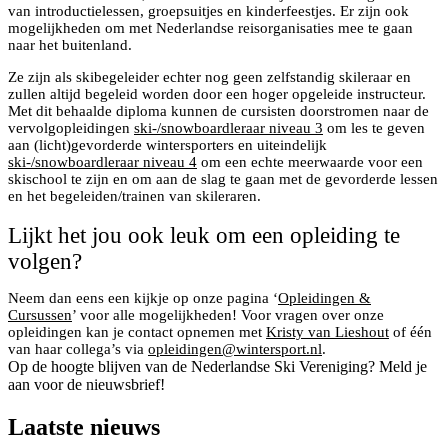
van introductielessen, groepsuitjes en kinderfeestjes. Er zijn ook
mogelijkheden om met Nederlandse reisorganisaties mee te gaan
naar het buitenland.
Ze zijn als skibegeleider echter nog geen zelfstandig skileraar en
zullen altijd begeleid worden door een hoger opgeleide instructeur.
Met dit behaalde diploma kunnen de cursisten doorstromen naar de
vervolgopleidingen
ski-/snowboardleraar niveau 3
om les te geven
aan (licht)gevorderde wintersporters en uiteindelijk
ski-/snowboardleraar niveau 4
om een echte meerwaarde voor een
skischool te zijn en om aan de slag te gaan met de gevorderde lessen
en het begeleiden/trainen van skileraren.
Lijkt het jou ook leuk om een opleiding te
volgen?
Neem dan eens een kijkje op onze pagina ‘
Opleidingen &
Cursussen
’ voor alle mogelijkheden! Voor vragen over onze
opleidingen kan je contact opnemen met
Kristy van Lieshout
of één
van haar collega’s via
opleidingen@wintersport.nl
.
Op de hoogte blijven van de Nederlandse Ski Vereniging? Meld je
aan voor de nieuwsbrief!
Laatste nieuws