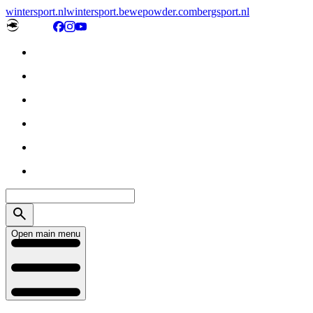
wintersport.nl
wintersport.be
wepowder.com
bergsport.nl
Open main menu