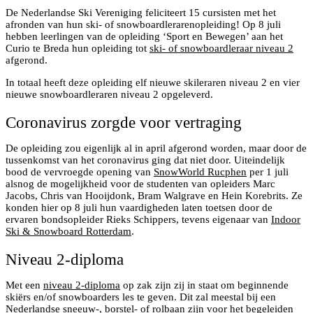
De Nederlandse Ski Vereniging feliciteert 15 cursisten met het
afronden van hun ski- of snowboardlerarenopleiding! Op 8 juli
hebben leerlingen van de opleiding ‘Sport en Bewegen’ aan het
Curio te Breda hun opleiding tot
ski- of snowboardleraar niveau 2
afgerond.
In totaal heeft deze opleiding elf nieuwe skileraren niveau 2 en vier
nieuwe snowboardleraren niveau 2 opgeleverd.
Coronavirus zorgde voor vertraging
De opleiding zou eigenlijk al in april afgerond worden, maar door de
tussenkomst van het coronavirus ging dat niet door. Uiteindelijk
bood de vervroegde opening van
SnowWorld Rucphen
per 1 juli
alsnog de mogelijkheid voor de studenten van opleiders Marc
Jacobs, Chris van Hooijdonk, Bram Walgrave en Hein Korebrits. Ze
konden hier op 8 juli hun vaardigheden laten toetsen door de
ervaren bondsopleider Rieks Schippers, tevens eigenaar van
Indoor
Ski & Snowboard Rotterdam
.
Niveau 2-diploma
Met een
niveau 2-diploma
op zak zijn zij in staat om beginnende
skiërs en/of snowboarders les te geven. Dit zal meestal bij een
Nederlandse sneeuw-, borstel- of rolbaan zijn voor het begeleiden