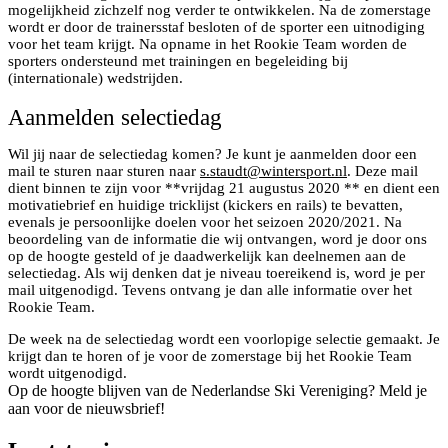
mogelijkheid zichzelf nog verder te ontwikkelen. Na de zomerstage
wordt er door de trainersstaf besloten of de sporter een uitnodiging
voor het team krijgt. Na opname in het Rookie Team worden de
sporters ondersteund met trainingen en begeleiding bij
(internationale) wedstrijden.
Aanmelden selectiedag
Wil jij naar de selectiedag komen? Je kunt je aanmelden door een
mail te sturen naar sturen naar
s.staudt@wintersport.nl
. Deze mail
dient binnen te zijn voor **vrijdag 21 augustus 2020 ** en dient een
motivatiebrief en huidige tricklijst (kickers en rails) te bevatten,
evenals je persoonlijke doelen voor het seizoen 2020/2021. Na
beoordeling van de informatie die wij ontvangen, word je door ons
op de hoogte gesteld of je daadwerkelijk kan deelnemen aan de
selectiedag. Als wij denken dat je niveau toereikend is, word je per
mail uitgenodigd. Tevens ontvang je dan alle informatie over het
Rookie Team.
De week na de selectiedag wordt een voorlopige selectie gemaakt. Je
krijgt dan te horen of je voor de zomerstage bij het Rookie Team
wordt uitgenodigd.
Op de hoogte blijven van de Nederlandse Ski Vereniging? Meld je
aan voor de nieuwsbrief!