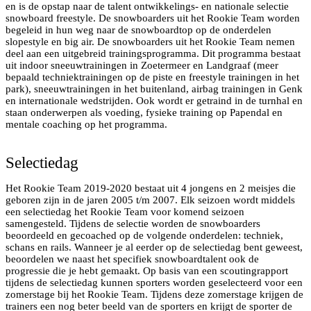
en is de opstap naar de talent ontwikkelings- en nationale selectie
snowboard freestyle. De snowboarders uit het Rookie Team worden
begeleid in hun weg naar de snowboardtop op de onderdelen
slopestyle en big air. De snowboarders uit het Rookie Team nemen
deel aan een uitgebreid trainingsprogramma. Dit programma bestaat
uit indoor sneeuwtrainingen in Zoetermeer en Landgraaf (meer
bepaald techniektrainingen op de piste en freestyle trainingen in het
park), sneeuwtrainingen in het buitenland, airbag trainingen in Genk
en internationale wedstrijden. Ook wordt er getraind in de turnhal en
staan onderwerpen als voeding, fysieke training op Papendal en
Rookie Team member Sam Vermaat met brons op
mentale coaching op het programma.
Europa Cup Slopestyle in Landgraaf
Selectiedag
Het Rookie Team 2019-2020 bestaat uit 4 jongens en 2 meisjes die
geboren zijn in de jaren 2005 t/m 2007. Elk seizoen wordt middels
een selectiedag het Rookie Team voor komend seizoen
samengesteld. Tijdens de selectie worden de snowboarders
beoordeeld en gecoached op de volgende onderdelen: techniek,
schans en rails. Wanneer je al eerder op de selectiedag bent geweest,
beoordelen we naast het specifiek snowboardtalent ook de
progressie die je hebt gemaakt. Op basis van een scoutingrapport
tijdens de selectiedag kunnen sporters worden geselecteerd voor een
zomerstage bij het Rookie Team. Tijdens deze zomerstage krijgen de
trainers een nog beter beeld van de sporters en krijgt de sporter de