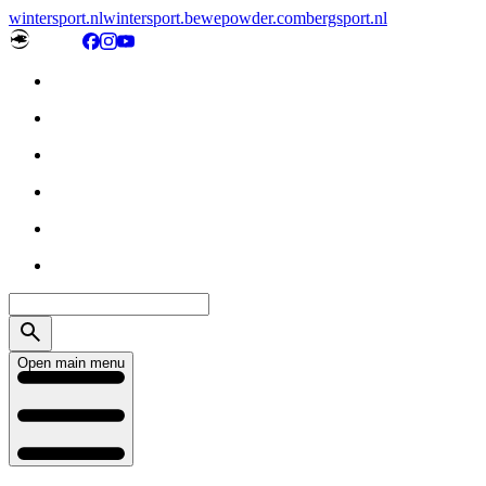
wintersport.nl
wintersport.be
wepowder.com
bergsport.nl
Open main menu