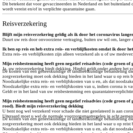
Dit betekent dat voor gevaccineerden in Nederland en het buitenland 
wordt vereist en/of in verplichte quarantaine gaan.
Reisverzekering
Blijft mijn reisverzekering geldig als ik door het coronavirus lange
Duurt uw reis door onvoorziene vertraging, buiten uw wil om, langer d
Ik ben op reis en heb extra reis- en verblijfkosten omdat ik door h
Extra reis- en verblijfkosten zijn alleen verzekerd als u of uw medeve
Mijn reisbestemming heeft geen negatief reisadvies (code groen of g
Ja, uw reisverzekering biedt dekking. Hierbij geldt onder andere het 
De kosten van een geneeskundige of tandheelkundige behandeling die 
zorgverzekering moet ook dekking bieden in het land waar u op reis b
Noodzakelijke extra reis- en verblijfskosten van u en, als dat noodzake
Noodzakelijke extra reis- en verblijfskosten van u, indien corona is vas
Geldt er in het land van uw reisbestemming een quarantaineverplichting
Mijn reisbestemming heeft geen negatief reisadvies (code groen of g
rood). Biedt mijn reisverzekering dekking
U bent nog wel verzekerd voor schade die niet gerelateerd is aan coro
Uiteraard moet u wel de normale voorzorgsmaatregelen in acht nemen.
De kosten van een geneeskundige of tandheelkundige behandeling die 
zorgverzekering moet ook dekking bieden in het land waar u op reist 
Noodzakelijke extra reis- en verblijfskosten van u en, als dat noodzake