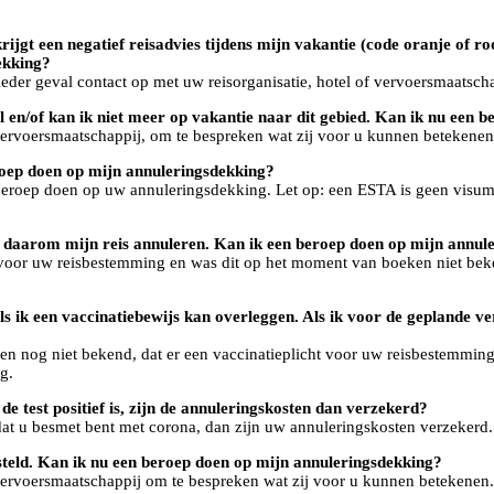
rijgt een negatief reisadvies tijdens mijn vakantie (code oranje of ro
ekking?
ieder geval contact op met uw reisorganisatie, hotel of vervoersmaatsc
 en/of kan ik niet meer op vakantie naar dit gebied. Kan ik nu een 
 vervoersmaatschappij, om te bespreken wat zij voor u kunnen betekenen
roep doen op mijn annuleringsdekking?
beroep doen op uw annuleringsdekking. Let op: een ESTA is geen visum.
wil daarom mijn reis annuleren. Kan ik een beroep doen op mijn annul
cht voor uw reisbestemming en was dit op het moment van boeken niet 
ls ik een vaccinatiebewijs kan overleggen. Als ik voor de geplande ve
en nog niet bekend, dat er een vaccinatieplicht voor uw reisbestemmi
g.
e test positief is, zijn de annuleringskosten dan verzekerd?
dat u besmet bent met corona, dan zijn uw annuleringskosten verzekerd.
gesteld. Kan ik nu een beroep doen op mijn annuleringsdekking?
 vervoersmaatschappij om te bespreken wat zij voor u kunnen betekenen.