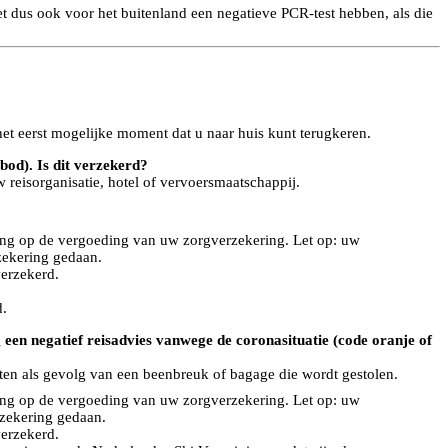
t dus ook voor het buitenland een negatieve PCR-test hebben, als die
het eerst mogelijke moment dat u naar huis kunt terugkeren.
bod). Is dit verzekerd?
w reisorganisatie, hotel of vervoersmaatschappij.
ling op de vergoeding van uw zorgverzekering. Let op: uw
zekering gedaan.
verzekerd.
d.
g een negatief reisadvies vanwege de coronasituatie (code oranje of
sten als gevolg van een beenbreuk of bagage die wordt gestolen.
ling op de vergoeding van uw zorgverzekering. Let op: uw
rzekering gedaan.
verzekerd.