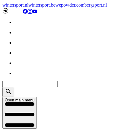
wintersport.nl
wintersport.be
wepowder.com
bergsport.nl
Open main menu