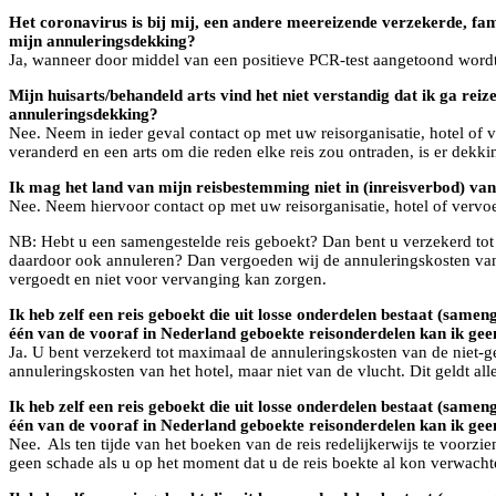
Het coronavirus is bij mij, een andere meereizende verzekerde, fam
mijn annuleringsdekking?
Ja, wanneer door middel van een positieve PCR-test aangetoond wordt
Mijn huisarts/behandeld arts vind het niet verstandig dat ik ga r
annuleringsdekking?
Nee. Neem in ieder geval contact op met uw reisorganisatie, hotel of
veranderd en een arts om die reden elke reis zou ontraden, is er dekk
Ik mag het land van mijn reisbestemming niet in (inreisverbod) va
Nee. Neem hiervoor contact op met uw reisorganisatie, hotel of vervo
NB: Hebt u een samengestelde reis geboekt? Dan bent u verzekerd to
daardoor ook annuleren? Dan vergoeden wij de annuleringskosten van he
vergoedt en niet voor vervanging kan zorgen.
Ik heb zelf een reis geboekt die uit losse onderdelen bestaat (samen
één van de vooraf in Nederland geboekte reisonderdelen kan ik ge
Ja. U bent verzekerd tot maximaal de annuleringskosten van de niet
annuleringskosten van het hotel, maar niet van de vlucht. Dit geldt al
Ik heb zelf een reis geboekt die uit losse onderdelen bestaat (same
één van de vooraf in Nederland geboekte reisonderdelen kan ik ge
Nee. Als ten tijde van het boeken van de reis redelijkerwijs te voorz
geen schade als u op het moment dat u de reis boekte al kon verwachte