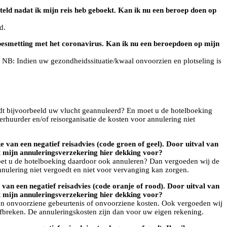
teld nadat ik mijn reis heb geboekt. Kan ik nu een beroep doen op
d.
 besmetting met het coronavirus. Kan ik nu een beroepdoen op mijn
 NB: Indien uw gezondheidssituatie/kwaal onvoorzien en plotseling is
dt bijvoorbeeld uw vlucht geannuleerd? En moet u de hotelboeking
erhuurder en/of reisorganisatie de kosten voor annulering niet
e van een negatief reisadvies (code groen of geel). Door uitval van
t mijn annuleringsverzekering hier dekking voor?
oet u de hotelboeking daardoor ook annuleren? Dan vergoeden wij de
annulering niet vergoedt en niet voor vervanging kan zorgen.
 van een negatief reisadvies (code oranje of rood). Door uitval van
t mijn annuleringsverzekering hier dekking voor?
n een onvoorziene gebeurtenis of onvoorziene kosten. Ook vergoeden wij
 afbreken. De annuleringskosten zijn dan voor uw eigen rekening.