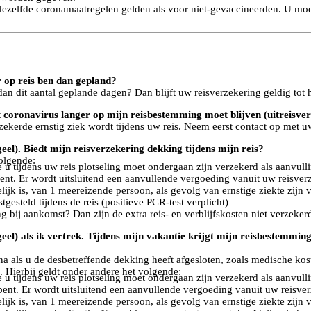
dezelfde coronamaatregelen gelden als voor niet-gevaccineerden. U moe
r op reis ben dan gepland?
an dit aantal geplande dagen? Dan blijft uw reisverzekering geldig tot 
et coronavirus langer op mijn reisbestemming moet blijven (uitreisver
rzekerde ernstig ziek wordt tijdens uw reis. Neem eerst contact op met u
eel). Biedt mijn reisverzekering dekking tijdens mijn reis?
volgende:
u tijdens uw reis plotseling moet ondergaan zijn verzekerd als aanvul
ent. Er wordt uitsluitend een aanvullende vergoeding vanuit uw reisver
lijk is, van 1 meereizende persoon, als gevolg van ernstige ziekte zijn 
tgesteld tijdens de reis (positieve PCR-test verplicht)
 bij aankomst? Dan zijn de extra reis- en verblijfskosten niet verzeker
eel) als ik vertrek. Tijdens mijn vakantie krijgt mijn reisbestemmin
na als u de desbetreffende dekking heeft afgesloten, zoals medische ko
 Hierbij geldt onder andere het volgende:
u tijdens uw reis plotseling moet ondergaan zijn verzekerd als aanvul
bent. Er wordt uitsluitend een aanvullende vergoeding vanuit uw reisve
lijk is, van 1 meereizende persoon, als gevolg van ernstige ziekte zijn 