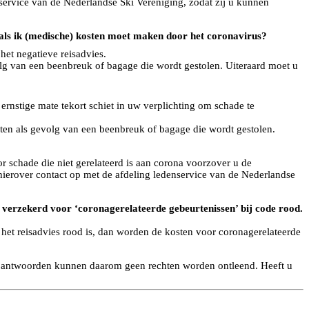
nservice van de Nederlandse Ski Vereniging, zodat zij u kunnen
 als ik (medische) kosten moet maken door het coronavirus?
et negatieve reisadvies.
olg van een beenbreuk of bagage die wordt gestolen. Uiteraard moet u
ernstige mate tekort schiet in uw verplichting om schade te
sten als gevolg van een beenbreuk of bagage die wordt gestolen.
r schade die niet gerelateerd is aan corona voorzover u de
 hierover contact op met de afdeling ledenservice van de Nederlandse
et verzekerd voor ‘coronagerelateerde gebeurtenissen’ bij code rood.
n het reisadvies rood is, dan worden de kosten voor coronagerelateerde
en antwoorden kunnen daarom geen rechten worden ontleend. Heeft u