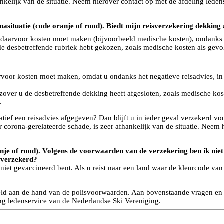
nkelijk van de situatie. Neem hierover contact op met de afdeling lede
nasituatie (code oranje of rood). Biedt mijn reisverzekering dekking
f daarvoor kosten moet maken (bijvoorbeeld medische kosten), ondanks h
 de desbetreffende rubriek hebt gekozen, zoals medische kosten als gev
rvoor kosten moet maken, omdat u ondanks het negatieve reisadvies, in 
 zover u de desbetreffende dekking heeft afgesloten, zoals medische ko
.
ief een reisadvies afgegeven? Dan blijft u in ieder geval verzekerd voo
 corona-gerelateerde schade, is zeer afhankelijk van de situatie. Neem
oranje of rood). Volgens de voorwaarden van de verzekering ben ik ni
g verzekerd?
 niet gevaccineerd bent. Als u reist naar een land waar de kleurcode va
rdeeld aan de hand van de polisvoorwaarden. Aan bovenstaande vragen 
ing ledenservice van de Nederlandse Ski Vereniging.