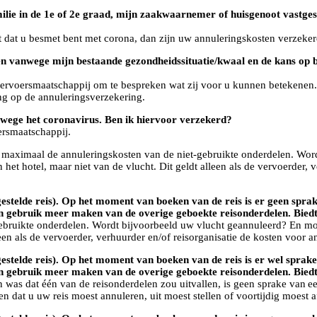
ilie in de 1e of 2e graad, mijn zaakwaarnemer of huisgenoot vastges
 dat u besmet bent met corona, dan zijn uw annuleringskosten verzeker
eizen vanwege mijn bestaande gezondheidssituatie/kwaal en de kans op
 vervoersmaatschappij om te bespreken wat zij voor u kunnen betekenen.
ing op de annuleringsverzekering.
nwege het coronavirus. Ben ik hiervoor verzekerd?
ersmaatschappij.
t maximaal de annuleringskosten van de niet-gebruikte onderdelen. Wor
t hotel, maar niet van de vlucht. Dit geldt alleen als de vervoerder, v
gestelde reis). Op het moment van boeken van de reis is er geen sprak
en gebruik meer maken van de overige geboekte reisonderdelen. Bied
-gebruikte onderdelen. Wordt bijvoorbeeld uw vlucht geannuleerd? En m
leen als de vervoerder, verhuurder en/of reisorganisatie de kosten voor 
ngestelde reis). Op het moment van boeken van de reis is er wel sprake
en gebruik meer maken van de overige geboekte reisonderdelen. Bied
ien was dat één van de reisonderdelen zou uitvallen, is geen sprake va
n dat u uw reis moest annuleren, uit moest stellen of voortijdig moest