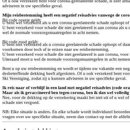
Of u ook verzekerd bent voor corona-gerelateerde schade, is zeer afha
adviseren in uw specifieke geval.
Mijn reisbestemming heeft een negatief reisadvies vanwege de coro
Bij code oranje geldt:
U bent wel verzekerd als u een corona-gerelateerde schade oploopt o
U bent verzekerd voor schade die niet gerelateerd is aan corona als u
wel de normale voorzorgsmaatregelen in acht nemen.
Bij code rood geldt:
U bent niet verzekerd als u corona gerelateerde schade oploopt of daa
voorkomen door toch af te reizen naar uw reisbestemming.
U bent verzekerd voor schade die niet gerelateerd is aan corona, voor
Uiteraard moet u wel de normale voorzorgsmaatregelen in acht nemen
Bent u op uw reisbestemming en wordt er tijdens uw vakantie een negat
desbetreffende dekking heeft afgesloten. Of u ook verzekerd bent voor
Ski Vereniging, zodat zij u kunnen adviseren in uw specifieke geval.
Ik reis naar of verblijf in een land met negatief reisadvies (code 
Maar als ik gevaccineerd ben tegen corona, ben ik dan wel volledi
Nee, voor de dekking op de verzekering maakt het niet uit of u wel of
schade niet vergoed.
NB: Elke situatie is anders. En elke schade wordt individueel beoo
vragen over uw specifieke situatie, neem dan contact op met de afdel