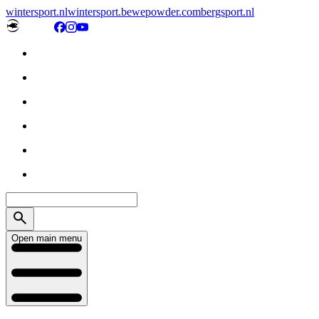
wintersport.nl
wintersport.be
wepowder.com
bergsport.nl
Open main menu