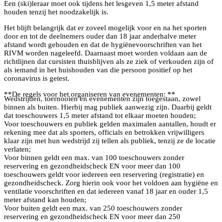
Een (ski)leraar moet ook tijdens het lesgeven 1,5 meter afstand
houden tenzij het noodzakelijk is.
Het blijft belangrijk dat er zoveel mogelijk voor en na het sporten
door en tot de deelnemers ouder dan 18 jaar anderhalve meter
afstand wordt gehouden en dat de hygiënevoorschriften van het
RIVM worden nageleefd. Daarnaast moet worden voldaan aan de
richtlijnen dat cursisten thuisblijven als ze ziek of verkouden zijn of
als iemand in het huishouden van die persoon positief op het
coronavirus is getest.
**De regels voor het organiseren van evenementen: **
Wedstrijden, toernooien en evenementen zijn toegestaan, zowel
binnen als buiten. Hierbij mag publiek aanwezig zijn. Daarbij geldt
dat toeschouwers 1,5 meter afstand tot elkaar moeten houden;
Voor toeschouwers en publiek gelden maximalen aantallen, houdt er
rekening mee dat als sporters, officials en betrokken vrijwilligers
klaar zijn met hun wedstrijd zij tellen als publiek, tenzij ze de locatie
verlaten;
Voor binnen geldt een max. van 100 toeschouwers zonder
reservering en gezondheidscheck EN voor meer dan 100
toeschouwers geldt voor iedereen een reservering (registratie) en
gezondheidscheck. Zorg hierin ook voor het voldoen aan hygiëne en
ventilatie voorschriften en dat iedereen vanaf 18 jaar en ouder 1,5
meter afstand kan houden;
Voor buiten geldt een max. van 250 toeschouwers zonder
reservering en gezondheidscheck EN voor meer dan 250