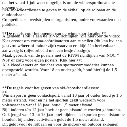
dat het vanaf 1 juli weer mogelijk is om de wintersportlocatie te
openen en:
Ski-/snowboardlessen te geven in de skihal, op de rolbaan en de
outdoorbaan.
Competities en wedstrijden te organiseren, onder voorwaarden met
publiek.
**De regels voor het openen van de wintersportlocatie: **
Algemeen: Hou je aan de RIVM richtlijnen. Zie hiervoor de video;
Kies ervoor om corona-coördinatoren aan te stellen (dit kan bv. een
gastvrouw/heer of trainer zijn) waarvan er altijd één herkenbaar
aanwezig is (bijvoorbeeld met een hesje / badge);
Maak gebruik van de posters met de RIVM richtlijnen van NOC *
NSF of zorg voor eigen posters.
Klik hier >>
;
Alle kleedkamers en douches van sportaccommodaties kunnen
opengesteld worden. Voor 18 en ouder geldt, houd hierbij de 1,5
meter afstand.
**De regels voor het geven van ski-/snowboardlessen:
**
Wintersport is geen contactsport, vanaf 18 jaar of ouder houd je 1,5
meter afstand. Voor en na het sporten geldt wederom voor
volwassenen vanaf 18 jaar: houd 1,5 meter afstand;
Bij kinderen t/m 12 jaar hoeft er geen afstand te worden gehouden.
Ook jeugd van 13 tot 18 jaar hoeft tijdens het sporten geen afstand te
houden, bij andere activiteiten geldt de 1,5 meter afstand;
Dit geldt voor de rolbaan en voor de indoor- en outdoor skibanen;