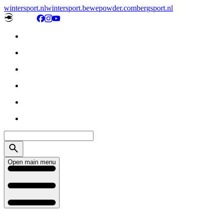
wintersport.nl
wintersport.be
wepowder.com
bergsport.nl
Open main menu