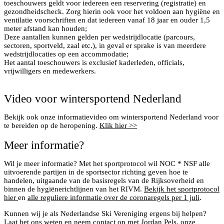
toeschouwers geldt voor iedereen een reservering (registratie) en
gezondheidscheck. Zorg hierin ook voor het voldoen aan hygiëne en
ventilatie voorschriften en dat iedereen vanaf 18 jaar en ouder 1,5
meter afstand kan houden;
Deze aantallen kunnen gelden per wedstrijdlocatie (parcours,
sectoren, sportveld, zaal etc.), in geval er sprake is van meerdere
wedstrijdlocaties op een accommodatie;
Het aantal toeschouwers is exclusief kaderleden, officials,
vrijwilligers en medewerkers.
Video voor wintersportend Nederland
Bekijk ook onze informatievideo om wintersportend Nederland voor
te bereiden op de heropening.
Klik hier >>
Meer informatie?
Wil je meer informatie? Met het sportprotocol wil NOC * NSF alle
uitvoerende partijen in de sportsector richting geven hoe te
handelen, uitgaande van de basisregels van de Rijksoverheid en
binnen de hygiënerichtlijnen van het RIVM.
Bekijk het sportprotocol
hier
en
alle reguliere informatie over de coronaregels per 1 juli
.
Kunnen wij je als Nederlandse Ski Vereniging ergens bij helpen?
Laat het ons weten en neem contact op met Jordan Pels, onze