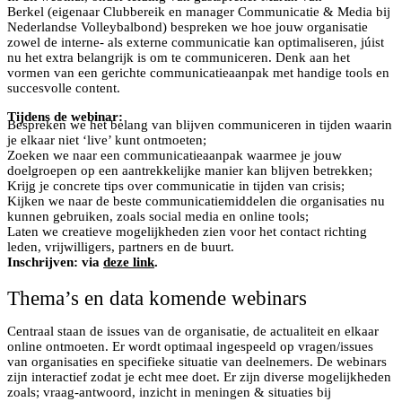
Berkel (eigenaar Clubbereik en manager Communicatie & Media bij
Nederlandse Volleybalbond) bespreken we hoe jouw organisatie
zowel de interne- als externe communicatie kan optimaliseren, júist
nu het extra belangrijk is om te communiceren. Denk aan het
vormen van een gerichte communicatieaanpak met handige tools en
succesvolle content.
Tijdens de webinar:
Bespreken we het belang van blijven communiceren in tijden waarin
je elkaar niet ‘live’ kunt ontmoeten;
Zoeken we naar een communicatieaanpak waarmee je jouw
doelgroepen op een aantrekkelijke manier kan blijven betrekken;
Krijg je concrete tips over communicatie in tijden van crisis;
Kijken we naar de beste communicatiemiddelen die organisaties nu
kunnen gebruiken, zoals social media en online tools;
Laten we creatieve mogelijkheden zien voor het contact richting
leden, vrijwilligers, partners en de buurt.
Inschrijven: via
deze link
.
Thema’s en data komende webinars
Centraal staan de issues van de organisatie, de actualiteit en elkaar
online ontmoeten. Er wordt optimaal ingespeeld op vragen/issues
van organisaties en specifieke situatie van deelnemers. De webinars
zijn interactief zodat je echt mee doet. Er zijn diverse mogelijkheden
zoals; vraag-antwoord, inzicht in meningen & situaties bij