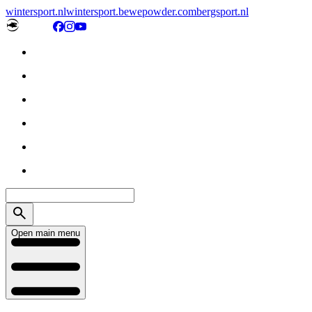
wintersport.nl
wintersport.be
wepowder.com
bergsport.nl
Open main menu