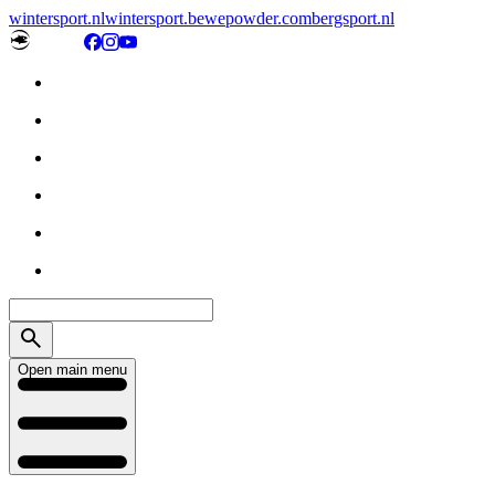
wintersport.nl
wintersport.be
wepowder.com
bergsport.nl
Open main menu