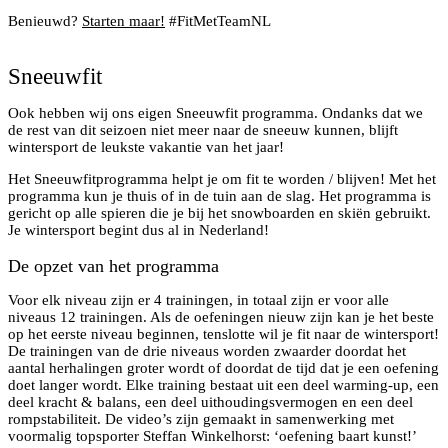
Benieuwd?
Starten maar!
#FitMetTeamNL
Sneeuwfit
Ook hebben wij ons eigen Sneeuwfit programma. Ondanks dat we
de rest van dit seizoen niet meer naar de sneeuw kunnen, blijft
wintersport de leukste vakantie van het jaar!
Het Sneeuwfitprogramma helpt je om fit te worden / blijven! Met het
programma kun je thuis of in de tuin aan de slag. Het programma is
gericht op alle spieren die je bij het snowboarden en skiën gebruikt.
Je wintersport begint dus al in Nederland!
De opzet van het programma
Voor elk niveau zijn er 4 trainingen, in totaal zijn er voor alle
niveaus 12 trainingen. Als de oefeningen nieuw zijn kan je het beste
op het eerste niveau beginnen, tenslotte wil je fit naar de wintersport!
De trainingen van de drie niveaus worden zwaarder doordat het
aantal herhalingen groter wordt of doordat de tijd dat je een oefening
doet langer wordt. Elke training bestaat uit een deel warming-up, een
deel kracht & balans, een deel uithoudingsvermogen en een deel
rompstabiliteit. De video’s zijn gemaakt in samenwerking met
voormalig topsporter Steffan Winkelhorst: ‘oefening baart kunst!’