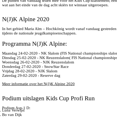
De punten van vandaag tellen mee voor het Kids Cup-klassement; een k
wat aan het einde van de dag acht skiërs tot winnaar uitgeroepen.
N(J)K Alpine 2020
In het gebied Maria Alm – Hochkönig wordt vanaf vandaag gestreden o
tijdens de nationale jeugdkampioenschappen.
Programma N(J)K Alpine:
Maandag 24-02-2020 - NK Slalom (FIS National championships slalo
Dinsdag 25-02-2020 - NK Reuzenslalom( FIS National championships
Woensdag 26-02-2020 - NJK Reuzenslalom
Donderdag 27-02-2020 - SnowStar Race
Vrijdag 28-02-2020 - NJK Slalom
Zaterdag 29-02-2020 - Reserve dag
Meer informatie over het N(J)K Alpine 2020
Podium uitslagen Kids Cup Profi Run
Podium Asp-1 D:
Luna Verwijst
Bo van Dijk