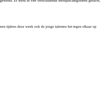
erkt. Er werd in vier verschillende leeftijdscategorieën geracet,
en tijdens deze week ook de jonge talenten het tegen elkaar op