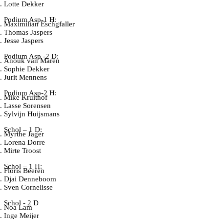
Lotte Dekker
Podium Asp-1 H:
Maximilian Eschgfaller
Thomas Jaspers
Jesse Jaspers
Podium Asp -2 D:
Anouk van Maren
Sophie Dekker
Jurit Mennens
Podium Asp-2 H:
Mike Kruithof
Lasse Sorensen
Sylvijn Huijsmans
Schol – 1 D:
Myrthe Jager
Lorena Dorre
Mirte Troost
Schol – 1 H:
Floris Beeren
Djai Denneboom
Sven Cornelisse
Schol - 2 D
Noa Lam
Inge Meijer