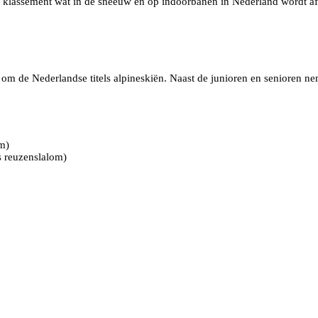
lassement wat in de sneeuw en op indoorbanen in Nederland wordt afgew
m de Nederlandse titels alpineskiën. Naast de junioren en senioren nem
m)
 reuzenslalom)