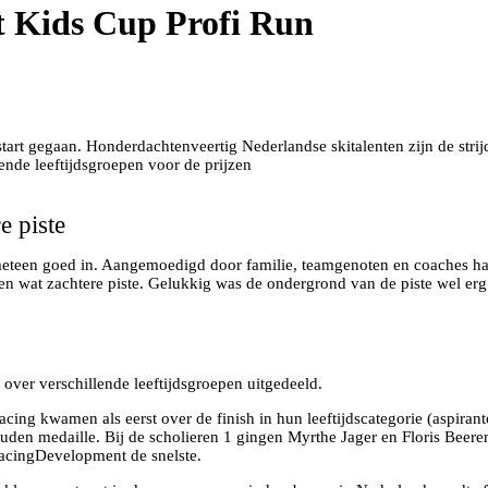
t Kids Cup Profi Run
tart gegaan. Honderdachtenveertig Nederlandse skitalenten zijn de stri
lende leeftijdsgroepen voor de prijzen
 piste
meteen goed in. Aangemoedigd door familie, teamgenoten en coaches hadd
en wat zachtere piste. Gelukkig was de ondergrond van de piste wel erg
over verschillende leeftijdsgroepen uitgedeeld.
cing kwamen als eerst over de finish in hun leeftijdscategorie (aspi
uden medaille. Bij de scholieren 1 gingen Myrthe Jager en Floris Beer
acingDevelopment de snelste.