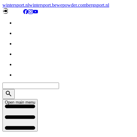
wintersport.nl
wintersport.be
wepowder.com
bergsport.nl
Open main menu