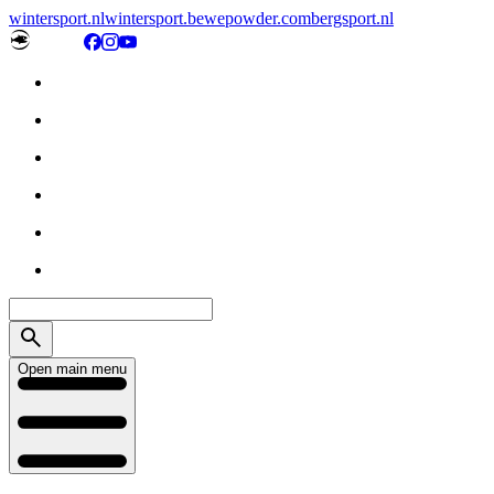
wintersport.nl
wintersport.be
wepowder.com
bergsport.nl
Open main menu