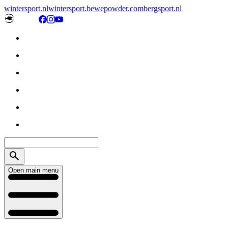
wintersport.nl
wintersport.be
wepowder.com
bergsport.nl
Open main menu