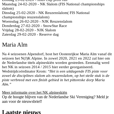
Maandag 24-02-2020 - NK Slalom (FIS National championships
slalom)
Dinsdag 25-02-2020 - NK Reuzenslalom( FIS National
championships reuzenslalom)
Woensdag 26-02-2020 - NJK Reuzenslalom
Donderdag 27-02-2020 - SnowStar Race
Vrijdag 28-02-2020 - NJK Slalom
Zaterdag 29-02-2020 - Reserve dag
Maria Alm
Na 4 seizoenen Alpendorf, host het Oostenrijkse Maria Alm vanaf dit
seizoen het N(J)K Alpine. In zowel 2020, 2021 en 2022 zal hier om
de Nederlandse titels alpineskiën worden gestreden. Eenmalig werd
het NK in seizoen 2014 / 2015 hier eerder georganiseerd.
Wedstrijdcoördinator Krom:
“Het is een uitdagende FIS piste voor
zowel de disciplines slalom als reuzenslalom, op het steile stuk is de
piste verbreed met een finish gebied in het pittoreske dorp Maria
Alm.”
Meer informatie over het NK alpineskiën
Op de hoogte blijven van de Nederlandse Ski Vereniging? Meld je
aan voor de nieuwsbrief!
Laatste nieuws