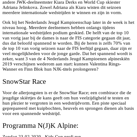
andere JWK-deelneemster Kiara Derks en World Cup skiester
Adriana Jelinkova. Zowel Adriana als Kiara wisten dit seizoen
meerdere internationale wedstrijden te winnen en zijn in vorm.
Ook bij het Nederlands Jeugd Kampioenschap later in de week is het
niveau hoog. Meerdere deelnemers hebben onlangs tijdens
internationale wedstrijden podium geskied. De helft van de top 10
van vorig jaar bij de dames is naar de FIS categorie gegaan dit jaar,
dus dat beloofd spannend te worden. Bij de heren is zelfs 70% van
de top 10 van vorig seizoen naar de FIS leeftijd gegaan, daar zijn er
veel mogelijkheden voor de jonge garde. Dat het spannend wordt is
zeker, want 3 van de 4 Nederlands Jeugd Kampioenen alpineskiën
2019 verschijnen wederom aan start: kunnen Valentina Rings-
Wanner en Finn Blok hun NJK-titels prolongeren?
SnowStar Race
Voor de allerjongsten is er de SnowStar Race; een combirace die de
jeugdige skiërtjes de kans geeft om hun veelzijdigheid te testen en
hun plezier te vergroten in een wedstrijdvorm. Een piste speciaal
geprepareerd met kuipbochten, heuvels en sprongen dienen als basis
voor een spannende wedstrijd.
Programma N(J)K Alpine:
Zondag 23-02-2020 - Kids Cup profi run