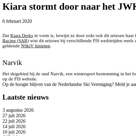
Kiara stormt door naar het JWK
6 februari 2020
Narvik is in 2020 het decor van de alpine junioren wereldkam
Dat
Kiara Derks
in vorm is, bewijst ze door ookt ook dit seizoen haa
Racing (SAR)
wist dit seizoen bij verschillende FIS wedstrijden reeds
geldende
NSkiV limieten
.
Kiara Derks van Snowsports Academy Racing
Narvik
Het skigebied bij de stad Narvik, een wintersport bestemming in het
op de FIS website.
Op de hoogte blijven van de Nederlandse Ski Vereniging? Meld je aa
Laatste nieuws
3 augustus 2026
27 juli 2026
22 juli 2026
14 juli 2026
10 juli 2026