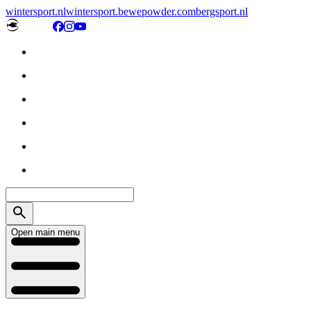
wintersport.nl
wintersport.be
wepowder.com
bergsport.nl
Open main menu