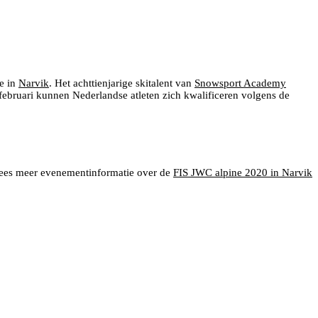
ne in
Narvik
. Het achttienjarige skitalent van
Snowsport Academy
7 februari kunnen Nederlandse atleten zich kwalificeren volgens de
. Lees meer evenementinformatie over de
FIS JWC alpine 2020 in Narvik