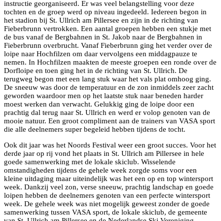
instructie georganiseerd. Er was veel belangstelling voor deze
tochten en de groep werd op niveau ingedeeld. Iedereen begon in
het stadion bij St. Ullrich am Pillersee en zijn in de richting van
Fieberbrunn vertrokken. Een aantal groepen hebben een stukje met
de bus vanaf de Bergbahnen in St. Jakob naar de Bergbahnen in
Fieberbrunn overbrucht. Vanaf Fieberbrunn ging het verder over de
loipe naar Hochfilzen om daar vervolgens een middagpauze te
nemen. In Hochfilzen maakten de meeste groepen een ronde over de
Dorfloipe en toen ging het in de richting van St. Ullrich. De
terugweg begon met een lang stuk waar het vals plat omhoog ging.
De sneeuw was door de temperatuur en de zon inmiddels zeer zacht
geworden waardoor men op het laatste stuk naar beneden harder
moest werken dan verwacht. Gelukkig ging de loipe door een
prachtig dal terug naar St. Ullrich en werd er volop genoten van de
mooie natuur. Een groot compliment aan de trainers van VASA sport
die alle deelnemers super begeleid hebben tijdens de tocht.
Ook dit jaar was het Noords Festival weer een groot succes. Voor het
derde jaar op rij vond het plaats in St. Ullrich am Pillersee in hele
goede samenwerking met de lokale skiclub. Wisselende
omstandigheden tijdens de gehele week zorgde soms voor een
kleine uitdaging maar uiteindelijk was het een op en top wintersport
week. Dankzij veel zon, verse sneeuw, prachtig landschap en goede
loipen hebben de deelnemers genoten van een perfecte wintersport
week. De gehele week was niet mogelijk geweest zonder de goede
samenwerking tussen VASA sport, de lokale skiclub, de gemeente
van St. Ullrich am Pillersee en de Nederlandse Ski Vereniging.