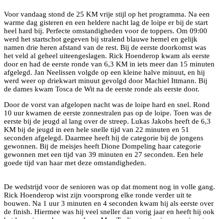
Voor vandaag stond de 25 KM vrije stijl op het programma. Na een
warme dag gisteren en een heldere nacht lag de loipe er bij de start
heel hard bij. Perfecte omstandigheden voor de toppers. Om 09:00
werd het startschot gegeven bij stralend blauwe hemel en gelijk
namen drie heren afstand van de rest. Bij de eerste doorkomst was
het veld al geheel uiteengeslagen. Rick Hoenderop kwam als eerste
door en had de eerste ronde van 6,3 KM in iets meer dan 15 minuten
afgelegd. Jan Neelissen volgde op een kleine halve minuut, en hij
werd weer op driekwart minuut gevolgd door Machiel Ittmann. Bij
de dames kwam Tosca de Wit na de eerste ronde als eerste door.
Door de vorst van afgelopen nacht was de loipe hard en snel. Rond
10 uur kwamen de eerste zonnestralen pas op de loipe. Toen was de
eerste bij de jeugd al lang over de streep. Lukas Jakobs heeft de 6,3
KM bij de jeugd in een hele snelle tijd van 22 minuten en 51
seconden afgelegd. Daarmee heeft hij de categorie bij de jongens
gewonnen. Bij de meisjes heeft Dione Dompeling haar categorie
gewonnen met een tijd van 39 minuten en 27 seconden. Een hele
goede tijd van haar met deze omstandigheden.
De wedstrijd voor de senioren was op dat moment nog in volle gang.
Rick Hoenderop wist zijn voorsprong elke ronde verder uit te
bouwen. Na 1 uur 3 minuten en 4 seconden kwam hij als eerste over
de finish. Hiermee was hij veel sneller dan vorig jaar en heeft hij ook