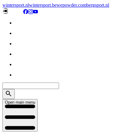
wintersport.nl
wintersport.be
wepowder.com
bergsport.nl
Open main menu