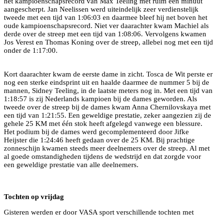
het kampioenschapsrecord van Max Teeling met ruim een minuut
aangescherpt. Jan Neelissen werd uiteindelijk zeer verdienstelijk
tweede met een tijd van 1:06:03 en daarmee bleef hij net boven het
oude kampioenschapsrecord. Niet ver daarachter kwam Machiel als
derde over de streep met een tijd van 1:08:06. Vervolgens kwamen
Jos Verest en Thomas Koning over de streep, allebei nog met een tijd
onder de 1:17:00.
Kort daarachter kwam de eerste dame in zicht. Tosca de Wit perste er
nog een sterke eindsprint uit en haalde daarmee de nummer 5 bij de
mannen, Sidney Teeling, in de laatste meters nog in. Met een tijd van
1:18:57 is zij Nederlands kampioen bij de dames geworden. Als
tweede over de streep bij de dames kwam Anna Chernilovskaya met
een tijd van 1:21:55. Een geweldige prestatie, zeker aangezien zij de
gehele 25 KM met één stok heeft afgelegd vanwege een blessure.
Het podium bij de dames werd gecomplementeerd door Jifke
Heijster die 1:24:46 heeft gedaan over de 25 KM. Bij prachtige
zonneschijn kwamen steeds meer deelnemers over de streep. Al met
al goede omstandigheden tijdens de wedstrijd en dat zorgde voor
een geweldige prestatie van alle deelnemers.
Tochten op vrijdag
Gisteren werden er door VASA sport verschillende tochten met