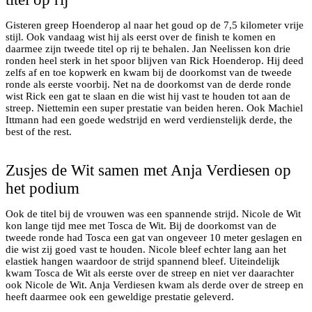
Gisteren greep Hoenderop al naar het goud op de 7,5 kilometer vrije
stijl. Ook vandaag wist hij als eerst over de finish te komen en
daarmee zijn tweede titel op rij te behalen. Jan Neelissen kon drie
ronden heel sterk in het spoor blijven van Rick Hoenderop. Hij deed
zelfs af en toe kopwerk en kwam bij de doorkomst van de tweede
ronde als eerste voorbij. Net na de doorkomst van de derde ronde
wist Rick een gat te slaan en die wist hij vast te houden tot aan de
streep. Niettemin een super prestatie van beiden heren. Ook Machiel
Ittmann had een goede wedstrijd en werd verdienstelijk derde, the
Damespodium v.l.n.r. Nicole de Wit, Tosca de Wit en
best of the rest.
Anja Verdiesen
Zusjes de Wit samen met Anja Verdiesen op
het podium
Ook de titel bij de vrouwen was een spannende strijd. Nicole de Wit
kon lange tijd mee met Tosca de Wit. Bij de doorkomst van de
tweede ronde had Tosca een gat van ongeveer 10 meter geslagen en
die wist zij goed vast te houden. Nicole bleef echter lang aan het
elastiek hangen waardoor de strijd spannend bleef. Uiteindelijk
kwam Tosca de Wit als eerste over de streep en niet ver daarachter
ook Nicole de Wit. Anja Verdiesen kwam als derde over de streep en
heeft daarmee ook een geweldige prestatie geleverd.
Maarten Beute komt als eerst over de finish bij de jeugd