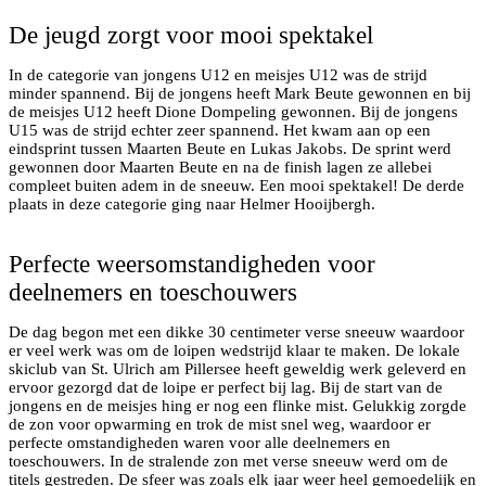
De jeugd zorgt voor mooi spektakel
In de categorie van jongens U12 en meisjes U12 was de strijd
minder spannend. Bij de jongens heeft Mark Beute gewonnen en bij
de meisjes U12 heeft Dione Dompeling gewonnen. Bij de jongens
U15 was de strijd echter zeer spannend. Het kwam aan op een
eindsprint tussen Maarten Beute en Lukas Jakobs. De sprint werd
gewonnen door Maarten Beute en na de finish lagen ze allebei
compleet buiten adem in de sneeuw. Een mooi spektakel! De derde
De startplaats vroeg in de ochtend voorafgaand aan de
plaats in deze categorie ging naar Helmer Hooijbergh.
wedstrijd
Perfecte weersomstandigheden voor
deelnemers en toeschouwers
De dag begon met een dikke 30 centimeter verse sneeuw waardoor
er veel werk was om de loipen wedstrijd klaar te maken. De lokale
skiclub van St. Ulrich am Pillersee heeft geweldig werk geleverd en
ervoor gezorgd dat de loipe er perfect bij lag. Bij de start van de
jongens en de meisjes hing er nog een flinke mist. Gelukkig zorgde
de zon voor opwarming en trok de mist snel weg, waardoor er
perfecte omstandigheden waren voor alle deelnemers en
toeschouwers. In de stralende zon met verse sneeuw werd om de
titels gestreden. De sfeer was zoals elk jaar weer heel gemoedelijk en