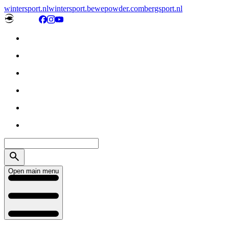
wintersport.nl
wintersport.be
wepowder.com
bergsport.nl
Open main menu