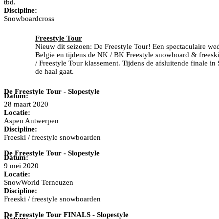
tbd.
Discipline:
Snowboardcross
Freestyle Tour
Nieuw dit seizoen: De Freestyle Tour! Een spectaculaire wed
Belgie en tijdens de NK / BK Freestyle snowboard & freesk
/ Freestyle Tour klassement. Tijdens de afsluitende finale in
de haal gaat.
De Freestyle Tour - Slopestyle
Datum:
28 maart 2020
Locatie:
Aspen Antwerpen
Discipline:
Freeski / freestyle snowboarden
De Freestyle Tour - Slopestyle
Datum:
9 mei 2020
Locatie:
SnowWorld Terneuzen
Discipline:
Freeski / freestyle snowboarden
De Freestyle Tour FINALS - Slopestyle