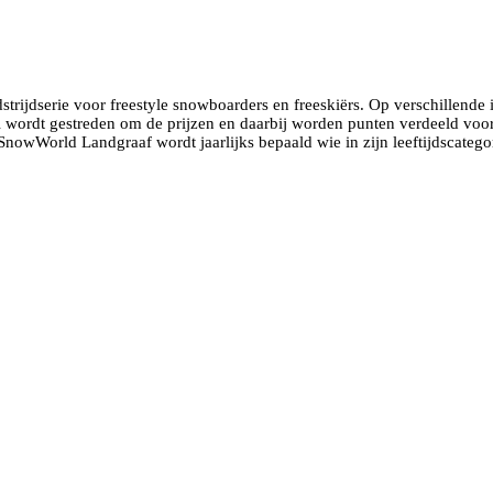
strijdserie voor freestyle snowboarders en freeskiërs. Op verschillend
i wordt gestreden om de prijzen en daarbij worden punten verdeeld vo
 SnowWorld Landgraaf wordt jaarlijks bepaald wie in zijn leeftijdscategor