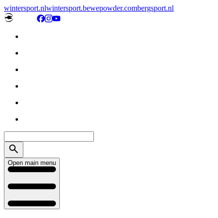
wintersport.nl
wintersport.be
wepowder.com
bergsport.nl
Open main menu