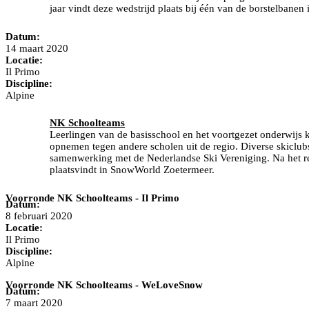
jaar vindt deze wedstrijd plaats bij één van de borstelbanen
Datum:
14 maart 2020
Locatie:
Il Primo
Discipline:
Alpine
NK Schoolteams
Leerlingen van de basisschool en het voortgezet onderwi
opnemen tegen andere scholen uit de regio. Diverse skiclub
samenwerking met de Nederlandse Ski Vereniging. Na het re
plaatsvindt in SnowWorld Zoetermeer.
Voorronde NK Schoolteams - Il Primo
Datum:
8 februari 2020
Locatie:
Il Primo
Discipline:
Alpine
Voorronde NK Schoolteams - WeLoveSnow
Datum:
7 maart 2020