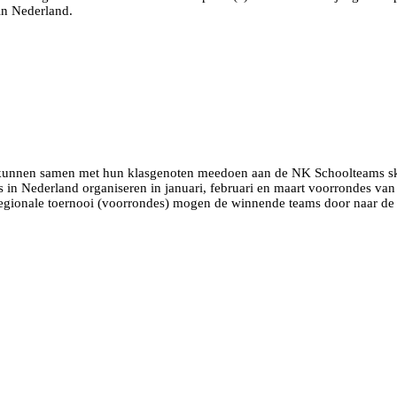
 in Nederland.
js kunnen samen met hun klasgenoten meedoen aan de NK Schoolteams s
s in Nederland organiseren in januari, februari en maart voorrondes va
gionale toernooi (voorrondes) mogen de winnende teams door naar de la