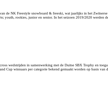
van de NK Freestyle snowboard & freeski, wat jaarlijks in het Zwitserse
ieën; youth, rookies, junior en senior. In het seizoen 2019/2020 werde
oss wedstrijden in samenwerking met de Duitse SBX Trophy en toegank
land Cup winnaars per categorie bekend gemaakt worden op basis van de o