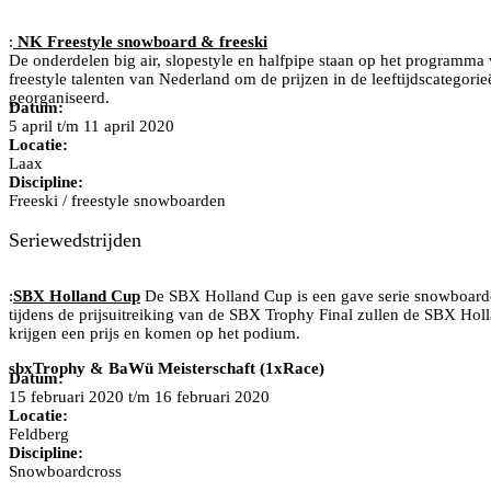
:
NK Freestyle snowboard & freeski
De onderdelen big air, slopestyle en halfpipe staan op het programma 
freestyle talenten van Nederland om de prijzen in de leeftijdscategor
georganiseerd.
Datum:
5 april t/m 11 april 2020
Locatie:
Laax
Discipline:
Freeski / freestyle snowboarden
Seriewedstrijden
:
SBX Holland Cup
De SBX Holland Cup is een gave serie snowboardcr
tijdens de prijsuitreiking van de SBX Trophy Final zullen de SBX Hol
krijgen een prijs en komen op het podium.
sbxTrophy & BaWü Meisterschaft (1xRace)
Datum:
15 februari 2020 t/m 16 februari 2020
Locatie:
Feldberg
Discipline:
Snowboardcross