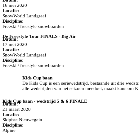
Datum:
16 mei 2020
Locatie:
SnowWorld Landgraaf
Discipline:
Freeski / freestyle snowboarden
De Freestyle Tour FINALS - Big Air
Datum:
17 mei 2020
Locatie:
SnowWorld Landgraaf
Discipline:
Freeski / freestyle snowboarden
Kids Cup baan
De Kids Cup is een seriewedstrijd, bestaande uit drie wedst
alle wedstrijden van het seizoen meedoet, maakt kans om
Kids Cup baan - wedstrijd 5 & 6 FINALE
Datum:
21 maart 2020
Locatie:
Skipiste Nieuwegein
Discipline:
Alpine