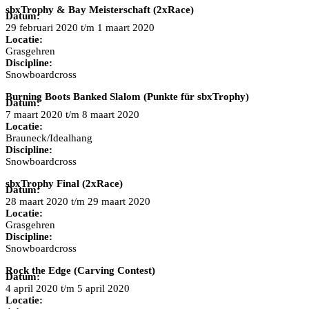
sbxTrophy & Bay Meisterschaft (2xRace)
Datum:
29 februari 2020 t/m 1 maart 2020
Locatie:
Grasgehren
Discipline:
Snowboardcross
Burning Boots Banked Slalom (Punkte für sbxTrophy)
Datum:
7 maart 2020 t/m 8 maart 2020
Locatie:
Brauneck/Idealhang
Discipline:
Snowboardcross
sbxTrophy Final (2xRace)
Datum:
28 maart 2020 t/m 29 maart 2020
Locatie:
Grasgehren
Discipline:
Snowboardcross
Rock the Edge (Carving Contest)
Datum:
4 april 2020 t/m 5 april 2020
Locatie: