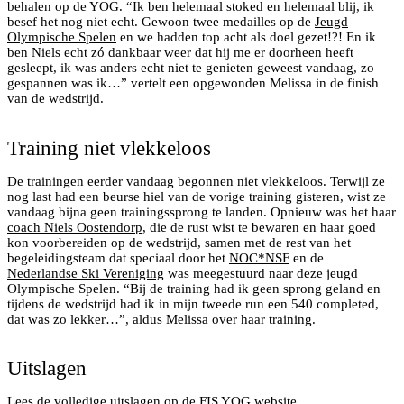
behalen op de YOG. “Ik ben helemaal stoked en helemaal blij, ik
besef het nog niet echt. Gewoon twee medailles op de
Jeugd
Olympische Spelen
en we hadden top acht als doel gezet!?! En ik
ben Niels echt zó dankbaar weer dat hij me er doorheen heeft
gesleept, ik was anders echt niet te genieten geweest vandaag, zo
gespannen was ik…” vertelt een opgewonden Melissa in de finish
NSkiV en TeamNL Coach Niels Oostendorp aan start bij
van de wedstrijd.
de YOG Big Air. Bron: Olympic Channel
Training niet vlekkeloos
De trainingen eerder vandaag begonnen niet vlekkeloos. Terwijl ze
nog last had een beurse hiel van de vorige training gisteren, wist ze
vandaag bijna geen trainingssprong te landen. Opnieuw was het haar
coach Niels Oostendorp
, die de rust wist te bewaren en haar goed
kon voorbereiden op de wedstrijd, samen met de rest van het
begeleidingsteam dat speciaal door het
NOC*NSF
en de
Nederlandse Ski Vereniging
was meegestuurd naar deze jeugd
Olympische Spelen. “Bij de training had ik geen sprong geland en
tijdens de wedstrijd had ik in mijn tweede run een 540 completed,
Melissa Peperkamp hoog in de lucht tijdens de YOG
dat was zo lekker…”, aldus Melissa over haar training.
Big Air in Lausanne. Bron: Olympic Channel
Uitslagen
Lees de volledige uitslagen op de
FIS YOG website
.