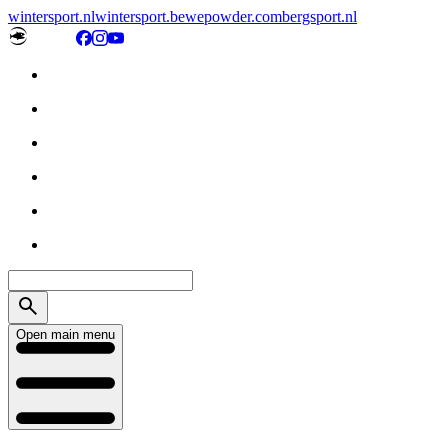
wintersport.nl
wintersport.be
wepowder.com
bergsport.nl
Open main menu