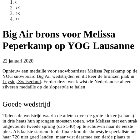
Big Air brons voor Melissa
Peperkamp op YOG Lausanne
22 januari 2020
Opnieuw een medaille voor snowboardster
Melissa Peperkamp
op de
YOG snowboard Big Air wedstrijden en dit keer de bronzen plak in
Leysin, Zwitserland
. Eerder deze week wist de Nederlandse al een
Melissa Peperkamp pakt brons op Big Air YOG 2020.
zilveren medaille op de slopestyle te halen.
Bron: Olympic Channel
Goede wedstrijd
Tijdens de wedstrijd waarin de atleten over de grote kicker (schans)
in drie heats hun sprongen moesten tonen, wist Melissa met een strak
uitgevoerde tweede sprong (cab 540) op te schuiven naar de eerste
plek. Als laatste startend in de finale kon de slopestyle specialiste net
haar 720 niet goed landen, maar wist daarmee een derde plaats te