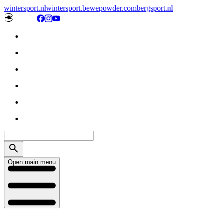
wintersport.nl
wintersport.be
wepowder.com
bergsport.nl
Open main menu