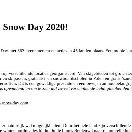
d Snow Day 2020!
ay met 363 evenementen en acties in 45 landen plaats. Een mooie kans
n op verschillende locaties georganiseerd. Van skigebieden tot grote s
ur en skipassen, gratis ski- en snowboardscholen in Polen en gratis ‘san
roffen. Dit is een geweldige prestatie en een bewijs van hoe belangrij
 is opwindend en om te zien dat zoveel verschillende belanghebbenden
-snow-day.com
.
n er natuurlijk wel mogelijkheden! Door het hele land zijn verschillende 
wintersportlocaties bij jou in de buurt. Benieuwd naar de mogelijkhede