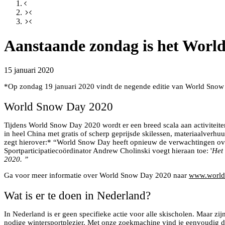
Aanstaande zondag is het Worl
15 januari 2020
*Op zondag 19 januari 2020 vindt de negende editie van World Snow D
World Snow Day 2020
Tijdens World Snow Day 2020 wordt er een breed scala aan activiteite
in heel China met gratis of scherp geprijsde skilessen, materiaalverhu
zegt hierover:* “World Snow Day heeft opnieuw de verwachtingen overt
Sportparticipatiecoördinator Andrew Cholinski voegt hieraan toe: '
Het
2020. ”
Ga voor meer informatie over World Snow Day 2020 naar
www.world
Wat is er te doen in Nederland?
In Nederland is er geen specifieke actie voor alle skischolen. Maar zij
nodige wintersportplezier. Met onze zoekmachine vind je eenvoudig de 