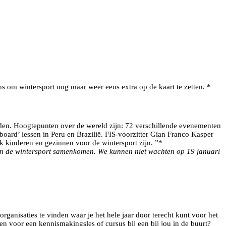
 om wintersport nog maar weer eens extra op de kaart te zetten. *
teden. Hoogtepunten over de wereld zijn: 72 verschillende evenementen
dboard’ lessen in Peru en Brazilië. FIS-voorzitter Gian Franco Kasper
k kinderen en gezinnen voor de wintersport zijn. ”*
 in de wintersport samenkomen. We kunnen niet wachten op 19 januari
organisaties te vinden waar je het hele jaar door terecht kunt voor het
n voor een kennismakingsles of cursus bij een bij jou in de buurt?