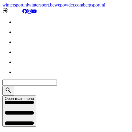
wintersport.nl
wintersport.be
wepowder.com
bergsport.nl
Open main menu