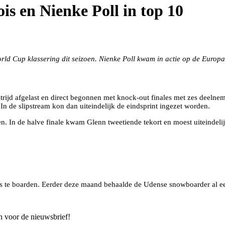
s en Nienke Poll in top 10
rld Cup klassering dit seizoen. Nienke Poll kwam in actie op de Europ
trijd afgelast en direct begonnen met knock-out finales met zes deelne
. In de slipstream kon dan uiteindelijk de eindsprint ingezet worden.
gen. In de halve finale kwam Glenn tweetiende tekort en moest uiteindel
s te boarden. Eerder deze maand behaalde de Udense snowboarder al een 
n voor de nieuwsbrief!