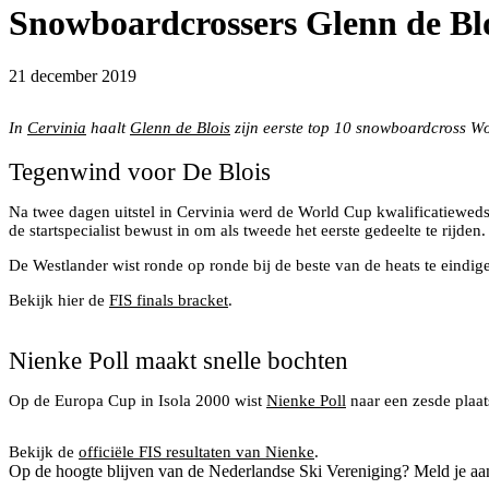
Snowboardcrossers Glenn de Bloi
21 december 2019
Glenn de Blois top 10 snowboardcross Cervinia 2019
In
Cervinia
haalt
Glenn de Blois
zijn eerste top 10 snowboardcross Wo
Tegenwind voor De Blois
Na twee dagen uitstel in Cervinia werd de World Cup kwalificatieweds
de startspecialist bewust in om als tweede het eerste gedeelte te rijden
De Westlander wist ronde op ronde bij de beste van de heats te eindi
Bekijk hier de
FIS finals bracket
.
Nienke Poll tijdens de snowboardcross in Isola 2000
Nienke Poll maakt snelle bochten
Op de Europa Cup in Isola 2000 wist
Nienke Poll
naar een zesde plaat
Winterse omstandigheden in het Franse Isola 2000
Bekijk de
officiële FIS resultaten van Nienke
.
Op de hoogte blijven van de Nederlandse Ski Vereniging? Meld je aa