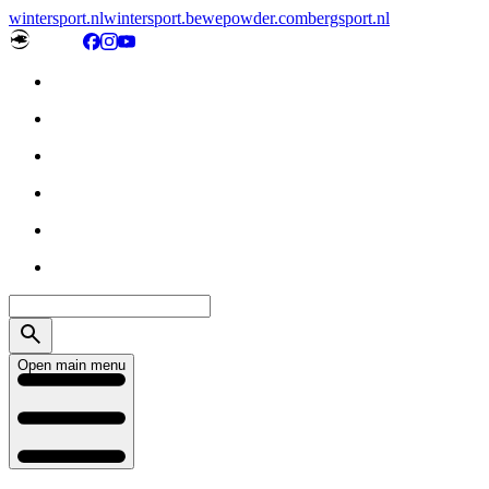
wintersport.nl
wintersport.be
wepowder.com
bergsport.nl
Open main menu