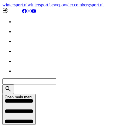
wintersport.nl
wintersport.be
wepowder.com
bergsport.nl
Open main menu