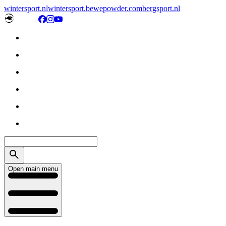
wintersport.nl
wintersport.be
wepowder.com
bergsport.nl
Open main menu