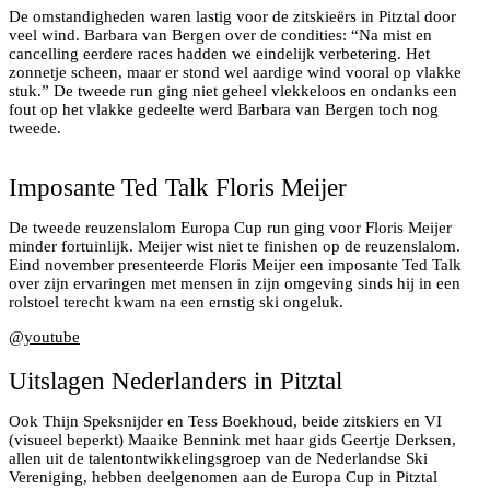
De omstandigheden waren lastig voor de zitskieërs in Pitztal door
veel wind. Barbara van Bergen over de condities: “Na mist en
cancelling eerdere races hadden we eindelijk verbetering. Het
zonnetje scheen, maar er stond wel aardige wind vooral op vlakke
stuk.” De tweede run ging niet geheel vlekkeloos en ondanks een
fout op het vlakke gedeelte werd Barbara van Bergen toch nog
tweede.
Barbara van Bergen tweede Europa Cup Pitztal
Imposante Ted Talk Floris Meijer
De tweede reuzenslalom Europa Cup run ging voor Floris Meijer
minder fortuinlijk. Meijer wist niet te finishen op de reuzenslalom.
Eind november presenteerde Floris Meijer een imposante Ted Talk
over zijn ervaringen met mensen in zijn omgeving sinds hij in een
rolstoel terecht kwam na een ernstig ski ongeluk.
@
youtube
Uitslagen Nederlanders in Pitztal
Ook Thijn Speksnijder en Tess Boekhoud, beide zitskiers en VI
(visueel beperkt) Maaike Bennink met haar gids Geertje Derksen,
allen uit de talentontwikkelingsgroep van de Nederlandse Ski
Vereniging, hebben deelgenomen aan de Europa Cup in Pitztal